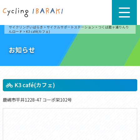
サイクリングいばらき
>
サイクルサポートステーション
>
つくば霞ヶ浦りんり
んロード
>
K3 café(カフェ)
お知らせ
K3 café(カフェ)
鹿嶋市平井1228-47 コーポ栄102号