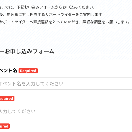
セス
アクセス
前までに、下記お申込みフォームからお申込みください。
すめスタートポイント
おすすめスタートポイント
後、申込者に対し担当するサポートライダーをご案内します。
すめスポット
おすすめスポット
サポートライダーへ直接連絡をとっていただき、詳細な調整をお願いします。
すめグルメ
おすすめグルメ
ドプラン
ライドプラン
クリストにやさしい宿
サイクリストにやさしい宿
タサイクル
レンタサイクル
ーお申し込みフォーム
クルサポートステーション
サイクルサポートステーション
車修理施設
サポートライダー
ートライダー
自転車修理施設
慈里山ヒルクライムルート利活用推進
大洗・ひたち海浜シーサイドルート
会
推進協議会