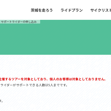
茨城を走ろう
ライドプラン
サイクリス
プラン
サイクリストにやさしい宿
>
サポートライダーの申し込み
や距離、景色やグルメなどの目的に合わせて
茨城県が認定した、サイクリストに「また
とができる100以上のモデルルートをご紹
と思ってもらえるような便利でやさしい宿
す。
ご紹介します。
ドプラン
サイクリストにやさしい宿
e with GPS セットアップガイド
主催するツアーを対象としており、個人のお客様は対象としておりません。
トライダーがサポートできる人数は5人までです。
里山ヒルクライムルート
大洗・ひたち海浜シーサイドルート
滝、八溝山、竜神大吊橋など、里山の風景が
リゾートエリアの大洗町・ひたちなか市を
。起伏や勾配を感じる走りごたえのあるルー
美しく変化に富んだ海岸線などを走り抜け
す。
ルート。
ス紹介
コース紹介