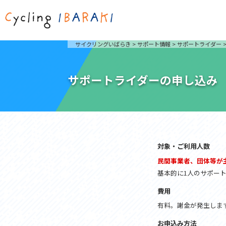
茨城を走ろう
ライド
サイクリングいばらき
>
サポート情報
>
サポートライダー
自然が豊かで東京からも近い茨城県は、サイクリン
発着地
グに人気です。茨城県でのサイクリングの楽しみ方
楽しむこ
をご紹介します。
介しま
サポートライダーの申し込み
サイクリングに茨城が人気の理由
ライ
3大サイクリングエリア
Rid
おすすめスタートポイント
茨城県へのアクセス
おすすめスポット
おすすめグルメ
対象・ご利用人数
民間事業者、団体等が
基本的に1人のサポー
つくば霞ヶ浦りんりんロード
奥久慈
筑波山と霞ヶ浦をシンボルに、関東平野の自然を楽
袋田の
費用
しむ。日本を代表する「ナショナルサイクルルー
広がる
有料。謝金が発生しま
ト」のひとつ。
ト。
コース紹介
コー
お申込み方法