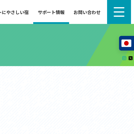
トにやさしい宿
サポート情報
お問い合わせ
サポート情報
来たい」
自転車のレンタルから工具の貸し出し、修理、休
泊施設を
憩、トイレまで、実際に現地で役立つサポート情報
が満載で
サイクルサポートステーション
レンタサイクル
自転車修理施設
サポートライダー
自転車を安全に楽しむために
その他の情報
中心に、
ツアー造成 (学校様、旅行会社様へ)
る爽快な
How to スポーツバイク
リンク集
サイトマップ