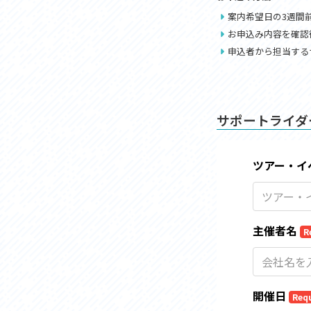
アクセス
アク
案内希望日の3週間
おすすめスタートポイント
おす
お申込み内容を確認
おすすめスポット
おす
申込者から担当する
おすすめグルメ
おす
ライドプラン
ライ
サイクリストにやさしい宿
サイ
広域レンタサイクル
レン
サポートライダ
自転車修理施設
サイ
サイクルサポートステーション
自転
休憩所・トイレ
サポ
サポートライダー
奥久
りんりんスクエア土浦
協議
つくば霞ヶ浦りんりんロード利活用推進協
議会
オリジナルグッズ
台湾「大東北角観光圏」との観光友好交流
旧筑波鉄道を廻る旅