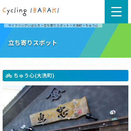
サイクリングいばらき
>
立ち寄りスポット
>
大洗町
>
ちゅう心
立ち寄りスポット
ちゅう心(大洗町)