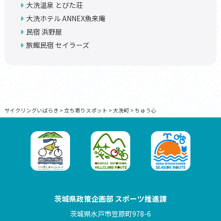
大洗温泉 とびた荘
大洗ホテル ANNEX魚来庵
民宿 浜野屋
旅館民宿 セイラーズ
サイクリングいばらき
>
立ち寄りスポット
>
大洗町
>
ちゅう心
茨城県政策企画部 スポーツ推進課
茨城県水戸市笠原町978-6