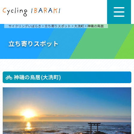
サイクリングいばらき
>
立ち寄りスポット
>
大洗町
>
神磯の鳥居
立ち寄りスポット
神磯の鳥居(大洗町)