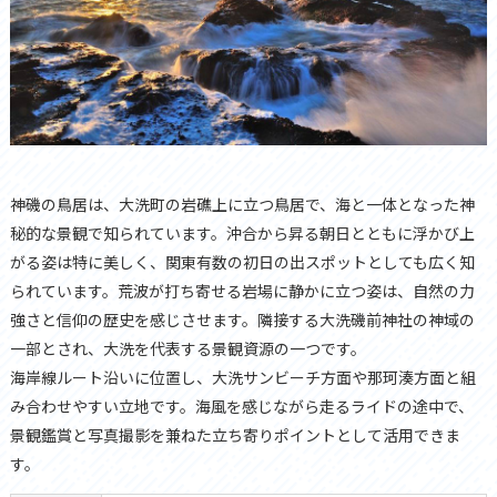
神磯の鳥居は、大洗町の岩礁上に立つ鳥居で、海と一体となった神
秘的な景観で知られています。沖合から昇る朝日とともに浮かび上
がる姿は特に美しく、関東有数の初日の出スポットとしても広く知
られています。荒波が打ち寄せる岩場に静かに立つ姿は、自然の力
強さと信仰の歴史を感じさせます。隣接する大洗磯前神社の神域の
一部とされ、大洗を代表する景観資源の一つです。
海岸線ルート沿いに位置し、大洗サンビーチ方面や那珂湊方面と組
み合わせやすい立地です。海風を感じながら走るライドの途中で、
景観鑑賞と写真撮影を兼ねた立ち寄りポイントとして活用できま
す。