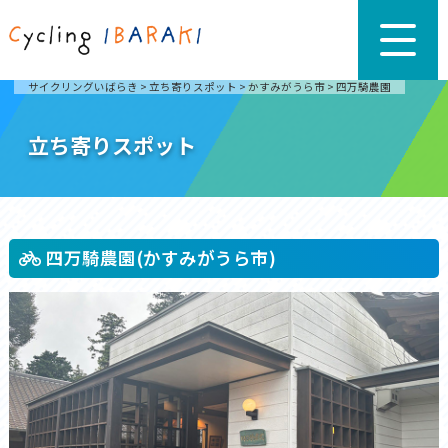
サイクリングいばらき
>
立ち寄りスポット
>
かすみがうら市
>
四万騎農園
立ち寄りスポット
四万騎農園(かすみがうら市)