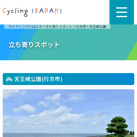
サイクリングいばらき
>
立ち寄りスポット
>
行方市
>
天王崎公園
立ち寄りスポット
天王崎公園(行方市)