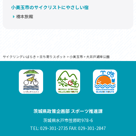
小美玉市のサイクリストにやさしい宿
橋本旅館
サイクリングいばらき
>
立ち寄りスポット
>
小美玉市
>
大井戸湖岸公園
茨城県政策企画部 スポーツ推進課
茨城県水戸市笠原町978-6
TEL: 029-301-2735 FAX: 029-301-2847