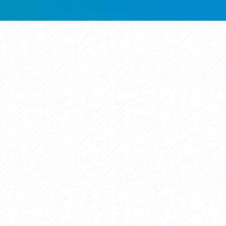
セス
アクセス
すめスタートポイント
おすすめスタートポイント
すめスポット
おすすめスポット
すめグルメ
おすすめグルメ
ドプラン
ライドプラン
クリストにやさしい宿
サイクリストにやさしい宿
タサイクル
レンタサイクル
クルサポートステーション
サイクルサポートステーション
車修理施設
サポートライダー
ートライダー
自転車修理施設
慈里山ヒルクライムルート利活用推進
大洗・ひたち海浜シーサイドルート
会
推進協議会