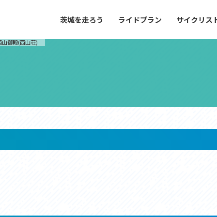
茨城を走ろう
ライドプラン
サイクリス
プラン
サイクリストにやさしい宿
西山御殿(西山荘)
や距離、景色やグルメなどの目的に合わせて
茨城県が認定した、サイクリストに「また
とができる100以上のモデルルートをご紹
と思ってもらえるような便利でやさしい宿
す。
ご紹介します。
ドプラン
サイクリストにやさしい宿
e with GPS セットアップガイド
里山ヒルクライムルート
大洗・ひたち海浜シーサイドルート
滝、八溝山、竜神大吊橋など、里山の風景が
リゾートエリアの大洗町・ひたちなか市を
。起伏や勾配を感じる走りごたえのあるルー
美しく変化に富んだ海岸線などを走り抜け
ルート。
ス紹介
コース紹介