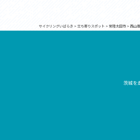
サイクリングいばらき
>
立ち寄りスポット
>
常陸太田市
>
西山御
茨城を