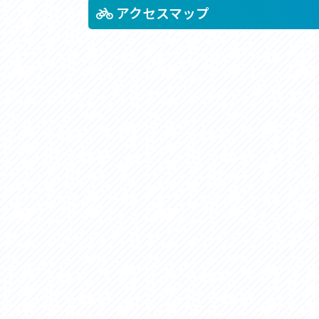
アクセス
アク
アクセスマップ
おすすめスタートポイント
おす
おすすめスポット
おす
おすすめグルメ
おす
ライドプラン
ライ
サイクリストにやさしい宿
サイ
広域レンタサイクル
レン
自転車修理施設
サイ
サイクルサポートステーション
自転
休憩所・トイレ
サポ
サポートライダー
奥久
りんりんスクエア土浦
協議
つくば霞ヶ浦りんりんロード利活用推進協
議会
オリジナルグッズ
台湾「大東北角観光圏」との観光友好交流
旧筑波鉄道を廻る旅