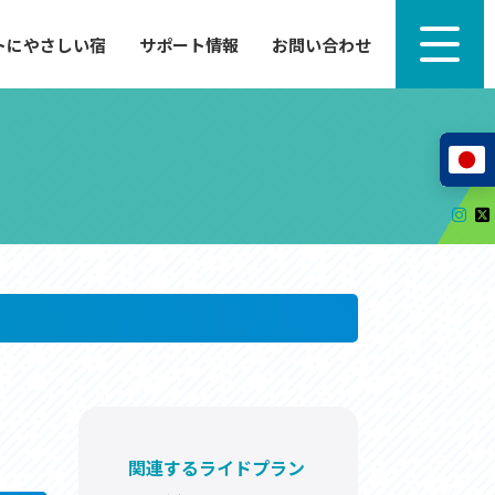
トにやさしい宿
サポート情報
お問い合わせ
サポート情報
来たい」
自転車のレンタルから工具の貸し出し、修理、休
泊施設を
憩、トイレまで、実際に現地で役立つサポート情報
が満載で
サイクルサポートステーション
レンタサイクル
自転車修理施設
サポートライダー
自転車を安全に楽しむために
その他の情報
中心に、
ツアー造成 (学校様、旅行会社様へ)
る爽快な
How to スポーツバイク
関連するライドプラン
リンク集
サイトマップ