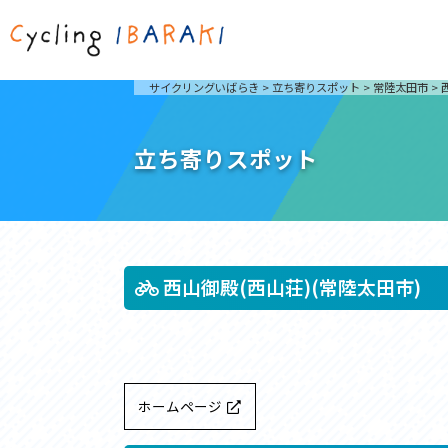
茨城を走ろう
ライド
サイクリングいばらき
>
立ち寄りスポット
>
常陸太田市
>
自然が豊かで東京からも近い茨城県は、サイクリン
発着地
グに人気です。茨城県でのサイクリングの楽しみ方
楽しむこ
をご紹介します。
介しま
立ち寄りスポット
サイクリングに茨城が人気の理由
ライ
3大サイクリングエリア
Rid
おすすめスタートポイント
茨城県へのアクセス
おすすめスポット
おすすめグルメ
西山御殿(西山荘)(常陸太田市)
つくば霞ヶ浦りんりんロード
奥久慈
筑波山と霞ヶ浦をシンボルに、関東平野の自然を楽
袋田の
しむ。日本を代表する「ナショナルサイクルルー
広がる
ホームページ
ト」のひとつ。
ト。
コース紹介
コー