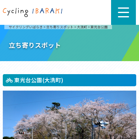
サイクリングいばらき
>
立ち寄りスポット
>
大洗町
>
東光台公園
立ち寄りスポット
東光台公園(大洗町)