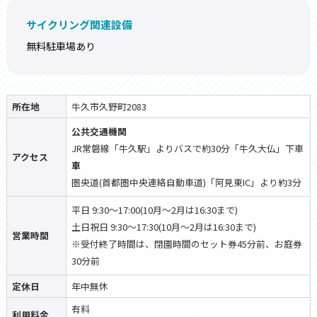
サイクリング関連設備
無料駐車場あり
所在地
牛久市久野町2083
公共交通機関
JR常磐線「牛久駅」よりバスで約30分「牛久大仏」下車
アクセス
車
圏央道(首都圏中央連絡自動車道)「阿見東IC」より約3分
平日 9:30～17:00(10月～2月は16:30まで)
土日祝日 9:30～17:30(10月～2月は16:30まで)
営業時間
※受付終了時間は、閉園時間のセット券45分前、お庭券
30分前
定休日
年中無休
有料
利用料金