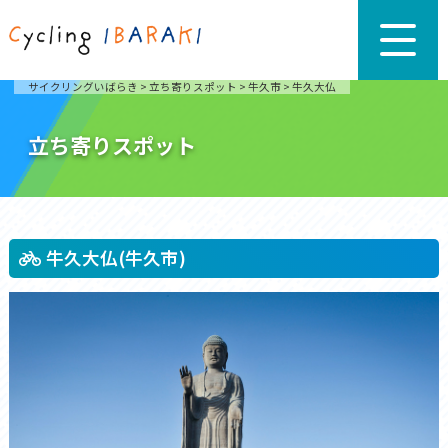
サイクリングいばらき
>
立ち寄りスポット
>
牛久市
>
牛久大仏
立ち寄りスポット
牛久大仏(牛久市)