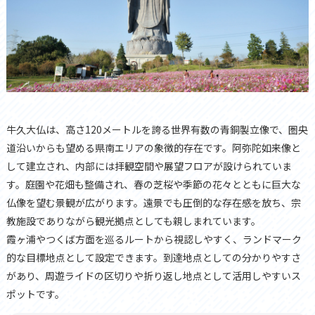
牛久大仏は、高さ120メートルを誇る世界有数の青銅製立像で、圏央
道沿いからも望める県南エリアの象徴的存在です。阿弥陀如来像と
して建立され、内部には拝観空間や展望フロアが設けられていま
す。庭園や花畑も整備され、春の芝桜や季節の花々とともに巨大な
仏像を望む景観が広がります。遠景でも圧倒的な存在感を放ち、宗
教施設でありながら観光拠点としても親しまれています。
霞ヶ浦やつくば方面を巡るルートから視認しやすく、ランドマーク
的な目標地点として設定できます。到達地点としての分かりやすさ
があり、周遊ライドの区切りや折り返し地点として活用しやすいス
ポットです。