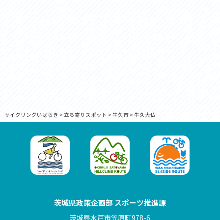
サイクリングいばらき
>
立ち寄りスポット
>
牛久市
>
牛久大仏
茨城県政策企画部 スポーツ推進課
茨城県水戸市笠原町978-6