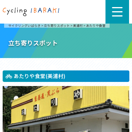
サイクリングいばらき
>
立ち寄りスポット
>
美浦村
>
あたりや食堂
立ち寄りスポット
あたりや食堂(美浦村)