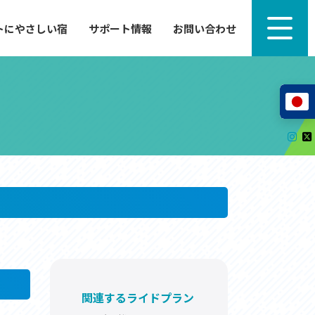
トにやさしい宿
サポート情報
お問い合わせ
サポート情報
来たい」
自転車のレンタルから工具の貸し出し、修理、休
泊施設を
憩、トイレまで、実際に現地で役立つサポート情報
が満載で
サイクルサポートステーション
レンタサイクル
自転車修理施設
サポートライダー
自転車を安全に楽しむために
その他の情報
中心に、
ツアー造成 (学校様、旅行会社様へ)
る爽快な
How to スポーツバイク
関連するライドプラン
リンク集
サイトマップ