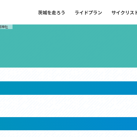
茨城を走ろう
ライドプラン
サイクリス
プラン
サイクリストにやさしい宿
接神社
や距離、景色やグルメなどの目的に合わせて
茨城県が認定した、サイクリストに「また
とができる100以上のモデルルートをご紹
と思ってもらえるような便利でやさしい宿
す。
ご紹介します。
ドプラン
サイクリストにやさしい宿
e with GPS セットアップガイド
里山ヒルクライムルート
大洗・ひたち海浜シーサイドルート
滝、八溝山、竜神大吊橋など、里山の風景が
リゾートエリアの大洗町・ひたちなか市を
。起伏や勾配を感じる走りごたえのあるルー
美しく変化に富んだ海岸線などを走り抜け
ルート。
ス紹介
コース紹介