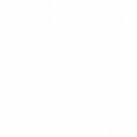
アクセス
アク
おすすめスタートポイント
おす
おすすめスポット
おす
おすすめグルメ
おす
ライドプラン
ライ
サイクリストにやさしい宿
サイ
広域レンタサイクル
レン
自転車修理施設
サイ
サイクルサポートステーション
自転
休憩所・トイレ
サポ
サポートライダー
奥久
りんりんスクエア土浦
協議
つくば霞ヶ浦りんりんロード利活用推進協
議会
オリジナルグッズ
台湾「大東北角観光圏」との観光友好交流
旧筑波鉄道を廻る旅