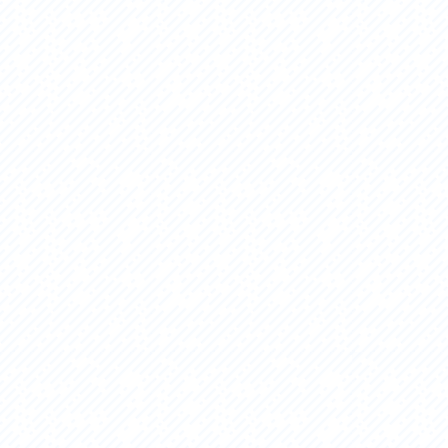
セス
アクセス
すめスタートポイント
おすすめスタートポイント
すめスポット
おすすめスポット
すめグルメ
おすすめグルメ
ドプラン
ライドプラン
クリストにやさしい宿
サイクリストにやさしい宿
タサイクル
レンタサイクル
クルサポートステーション
サイクルサポートステーション
車修理施設
サポートライダー
ートライダー
自転車修理施設
慈里山ヒルクライムルート利活用推進
大洗・ひたち海浜シーサイドルート
会
推進協議会