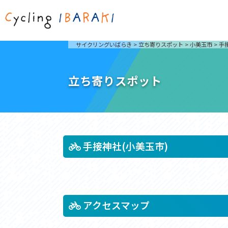
茨城を走ろう
ライド
サイクリングいばらき
>
立ち寄りスポット
>
小美玉市
>
手
自然が豊かで東京からも近い茨城県は、サイクリン
発着地
グに人気です。茨城県でのサイクリングの楽しみ方
楽しむこ
をご紹介します。
介しま
立ち寄りスポット
サイクリングに茨城が人気の理由
ライ
3大サイクリングエリア
Rid
おすすめスタートポイント
茨城県へのアクセス
おすすめスポット
おすすめグルメ
手接神社(小美玉市)
つくば霞ヶ浦りんりんロード
奥久慈
筑波山と霞ヶ浦をシンボルに、関東平野の自然を楽
袋田の
しむ。日本を代表する「ナショナルサイクルルー
広がる
アクセスマップ
ト」のひとつ。
ト。
コース紹介
コー