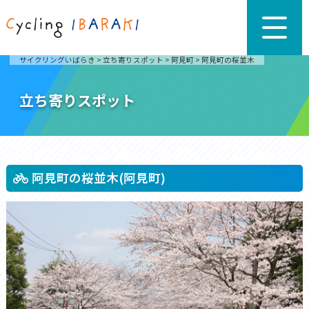
サイクリングいばらき
>
立ち寄りスポット
>
阿見町
>
阿見町の桜並木
立ち寄りスポット
阿見町の桜並木(阿見町)