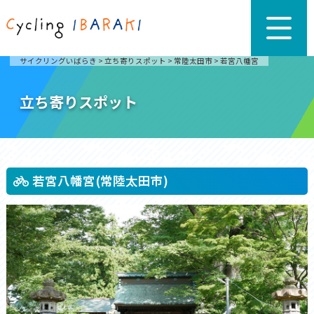
サイクリングいばらき
>
立ち寄りスポット
>
常陸太田市
>
若宮八幡宮
立ち寄りスポット
若宮八幡宮(常陸太田市)