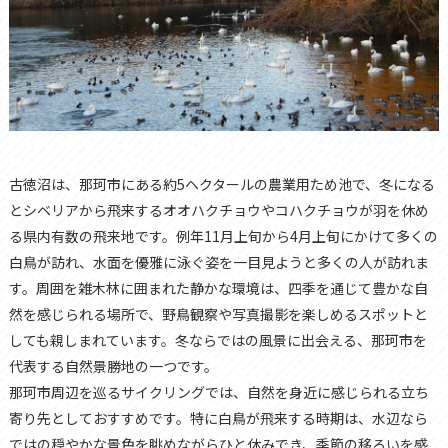
古徳沼は、那珂市にある約5ヘクタールの農業用ため池で、冬になる
とシベリアから飛来するオオハクチョウやコハクチョウが羽を休め
る県内有数の飛来地です。例年11月上旬から4月上旬にかけて多くの
白鳥が訪れ、水面を優雅に泳ぐ姿を一目見ようと多くの人が訪れま
す。周囲を雑木林に囲まれた静かな環境は、四季を通じて豊かな自
然を感じられる場所で、野鳥観察や写真撮影を楽しめるスポットと
しても親しまれています。冬ならではの風景に出会える、那珂市を
代表する自然景勝地の一つです。
那珂市周辺を巡るサイクリングでは、自然を身近に感じられる立ち
寄り先としておすすめです。特に白鳥が飛来する時期は、水辺なら
ではの穏やかな景色を眺めながらひと休みでき、季節の移ろいを感