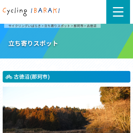
サイクリングいばらき
>
立ち寄りスポット
>
那珂市
>
古徳沼
立ち寄りスポット
古徳沼(那珂市)