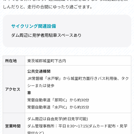
しんだりと、走行の合間にゆったり過ごせます。
サイクリング関連設備
ダム周辺に見学者用駐車スペースあり
所在地
東茨城郡城里町下古内
公共交通機関
JR常磐線「水戸駅」から城里町方面行きバス利用後、タク
シーまたは徒歩
アクセス
車
常磐自動車道「那珂IC」から約30分
常磐自動車道「水戸IC」から約35分
ダム周辺は自由見学(終日見学可能)
営業時間
ダム管理事務所：平日 8:30～17:15(ダムカード配布・見学
受付など)