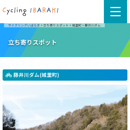
サイクリングいばらき
>
立ち寄りスポット
>
城里町
>
藤井川ダム
立ち寄りスポット
藤井川ダム(城里町)