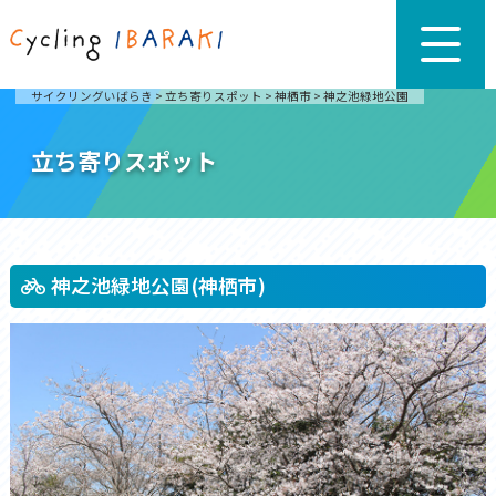
サイクリングいばらき
>
立ち寄りスポット
>
神栖市
>
神之池緑地公園
立ち寄りスポット
神之池緑地公園(神栖市)