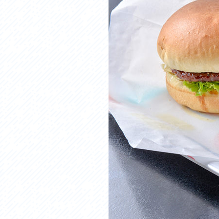
アクセス
アク
おすすめスタートポイント
おす
おすすめスポット
おす
おすすめグルメ
おす
ライドプラン
ライ
サイクリストにやさしい宿
サイ
広域レンタサイクル
レン
自転車修理施設
サイ
サイクルサポートステーション
自転
休憩所・トイレ
サポ
サポートライダー
奥久
りんりんスクエア土浦
協議
つくば霞ヶ浦りんりんロード利活用推進協
議会
オリジナルグッズ
台湾「大東北角観光圏」との観光友好交流
旧筑波鉄道を廻る旅