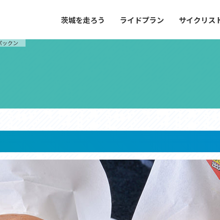
茨城を走ろう
ライドプラン
サイクリス
プラン
サイクリストにやさしい宿
パックン
や距離、景色やグルメなどの目的に合わせて
茨城県が認定した、サイクリストに「また
とができる100以上のモデルルートをご紹
と思ってもらえるような便利でやさしい宿
す。
ご紹介します。
ドプラン
サイクリストにやさしい宿
e with GPS セットアップガイド
里山ヒルクライムルート
大洗・ひたち海浜シーサイドルート
滝、八溝山、竜神大吊橋など、里山の風景が
リゾートエリアの大洗町・ひたちなか市を
。起伏や勾配を感じる走りごたえのあるルー
美しく変化に富んだ海岸線などを走り抜け
ルート。
ス紹介
コース紹介