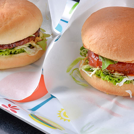
セス
アクセス
すめスタートポイント
おすすめスタートポイント
すめスポット
おすすめスポット
すめグルメ
おすすめグルメ
ドプラン
ライドプラン
クリストにやさしい宿
サイクリストにやさしい宿
タサイクル
レンタサイクル
クルサポートステーション
サイクルサポートステーション
車修理施設
サポートライダー
ートライダー
自転車修理施設
慈里山ヒルクライムルート利活用推進
大洗・ひたち海浜シーサイドルート
会
推進協議会