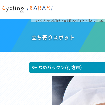
茨城を走ろう
ライド
サイクリングいばらき
>
立ち寄りスポット
>
行方市
>
なめ
自然が豊かで東京からも近い茨城県は、サイクリン
発着地
グに人気です。茨城県でのサイクリングの楽しみ方
楽しむこ
をご紹介します。
介しま
立ち寄りスポット
サイクリングに茨城が人気の理由
ライ
3大サイクリングエリア
Rid
おすすめスタートポイント
茨城県へのアクセス
おすすめスポット
おすすめグルメ
なめパックン(行方市)
つくば霞ヶ浦りんりんロード
奥久慈
筑波山と霞ヶ浦をシンボルに、関東平野の自然を楽
袋田の
しむ。日本を代表する「ナショナルサイクルルー
広がる
ト」のひとつ。
ト。
コース紹介
コー