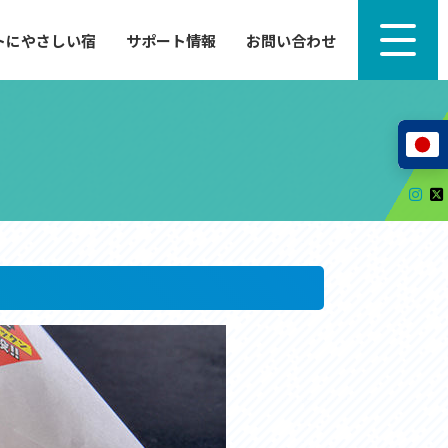
トにやさしい宿
サポート情報
お問い合わせ
サポート情報
来たい」
自転車のレンタルから工具の貸し出し、修理、休
泊施設を
憩、トイレまで、実際に現地で役立つサポート情報
が満載で
サイクルサポートステーション
レンタサイクル
自転車修理施設
サポートライダー
自転車を安全に楽しむために
その他の情報
中心に、
ツアー造成 (学校様、旅行会社様へ)
る爽快な
How to スポーツバイク
リンク集
サイトマップ