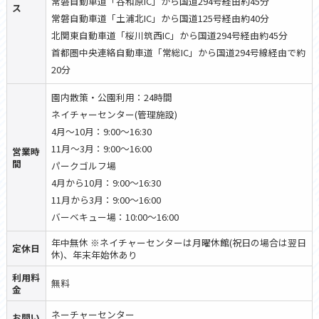
常磐自動車道「谷和原IC」から国道294号経由約45分
ス
常磐自動車道「土浦北IC」から国道125号経由約40分
北関東自動車道「桜川筑西IC」から国道294号経由約45分
首都圏中央連絡自動車道「常総IC」から国道294号線経由で約
20分
園内散策・公園利用：24時間
ネイチャーセンター(管理施設)
4月〜10月：9:00〜16:30
11月〜3月：9:00〜16:00
営業時
間
パークゴルフ場
4月から10月：9:00～16:30
11月から3月：9:00～16:00
バーベキュー場：10:00～16:00
年中無休 ※ネイチャーセンターは月曜休館(祝日の場合は翌日
定休日
休)、年末年始休あり
利用料
無料
金
ネーチャーセンター
お問い