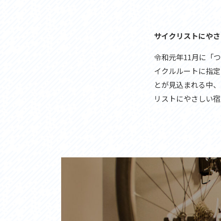
アクセス
アク
おすすめスタートポイント
おす
おすすめスポット
おす
サイクリストにやさ
おすすめグルメ
おす
ライドプラン
ライ
令和元年11月に「
サイクリストにやさしい宿
サイ
イクルルートに指定
広域レンタサイクル
レン
自転車修理施設
サイ
とが見込まれる中、
サイクルサポートステーション
自転
リストにやさしい宿
休憩所・トイレ
サポ
サポートライダー
奥久
りんりんスクエア土浦
協議
つくば霞ヶ浦りんりんロード利活用推進協
議会
オリジナルグッズ
台湾「大東北角観光圏」との観光友好交流
旧筑波鉄道を廻る旅