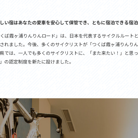
セス
アクセス
すめスタートポイント
おすすめスタートポイント
すめスポット
おすすめスポット
しい宿はあなたの愛車を安心して保管でき、ともに宿泊できる宿泊
すめグルメ
おすすめグルメ
ドプラン
ライドプラン
つくば霞ヶ浦りんりんロード」は、日本を代表するサイクルルート
クリストにやさしい宿
サイクリストにやさしい宿
されました。今後、多くのサイクリストが「つくば霞ヶ浦りんり
タサイクル
レンタサイクル
クルサポートステーション
サイクルサポートステーション
県では、一人でも多くのサイクリストに、「また来たい！」と思っ
車修理施設
サポートライダー
」の認定制度を新たに設けました。
ートライダー
自転車修理施設
慈里山ヒルクライムルート利活用推進
大洗・ひたち海浜シーサイドルート
会
推進協議会