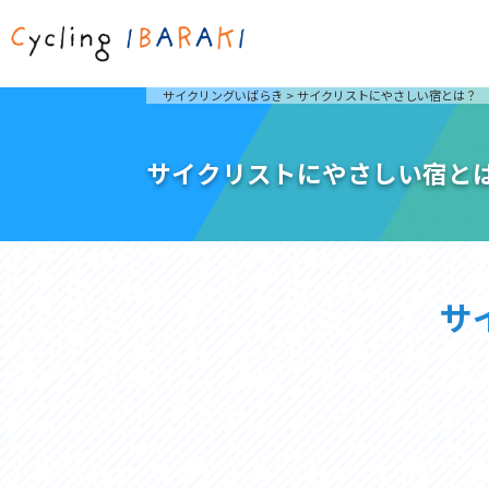
茨城を走ろう
ライド
サイクリングいばらき
>
サイクリストにやさしい宿とは？
自然が豊かで東京からも近い茨城県は、サイクリン
発着地
グに人気です。茨城県でのサイクリングの楽しみ方
楽しむこ
をご紹介します。
介しま
サイクリストにやさしい宿と
サイクリングに茨城が人気の理由
ライ
3大サイクリングエリア
Rid
おすすめスタートポイント
茨城県へのアクセス
おすすめスポット
サ
おすすめグルメ
つくば霞ヶ浦りんりんロード
奥久慈
筑波山と霞ヶ浦をシンボルに、関東平野の自然を楽
袋田の
しむ。日本を代表する「ナショナルサイクルルー
広がる
ト」のひとつ。
ト。
コース紹介
コー