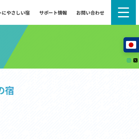
トにやさしい宿
サポート情報
お問い合わせ
サポート情報
来たい」
自転車のレンタルから工具の貸し出し、修理、休
泊施設を
憩、トイレまで、実際に現地で役立つサポート情報
が満載で
サイクルサポートステーション
レンタサイクル
自転車修理施設
サポートライダー
自転車を安全に楽しむために
の宿
その他の情報
中心に、
ツアー造成 (学校様、旅行会社様へ)
る爽快な
How to スポーツバイク
リンク集
サイトマップ