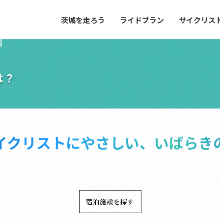
茨城を走ろう
ライドプラン
サイクリス
プラン
サイクリストにやさしい宿
や距離、景色やグルメなどの目的に合わせて
茨城県が認定した、サイクリストに「また
とができる100以上のモデルルートをご紹
と思ってもらえるような便利でやさしい宿
す。
ご紹介します。
は？
ドプラン
サイクリストにやさしい宿
e with GPS セットアップガイド
イクリストにやさしい、いばらき
里山ヒルクライムルート
大洗・ひたち海浜シーサイドルート
滝、八溝山、竜神大吊橋など、里山の風景が
リゾートエリアの大洗町・ひたちなか市を
。起伏や勾配を感じる走りごたえのあるルー
美しく変化に富んだ海岸線などを走り抜け
ルート。
宿泊施設を探す
ス紹介
コース紹介