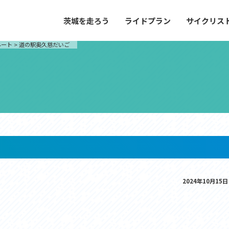
茨城を走ろう
ライドプラン
サイクリス
プラン
サイクリストにやさしい宿
ルート
>
道の駅奥久慈だいご
や距離、景色やグルメなどの目的に合わせて
茨城県が認定した、サイクリストに「また
とができる100以上のモデルルートをご紹
と思ってもらえるような便利でやさしい宿
す。
ご紹介します。
ドプラン
サイクリストにやさしい宿
e with GPS セットアップガイド
里山ヒルクライムルート
大洗・ひたち海浜シーサイドルート
2024年10月15日
滝、八溝山、竜神大吊橋など、里山の風景が
リゾートエリアの大洗町・ひたちなか市を
。起伏や勾配を感じる走りごたえのあるルー
美しく変化に富んだ海岸線などを走り抜け
ルート。
ス紹介
コース紹介