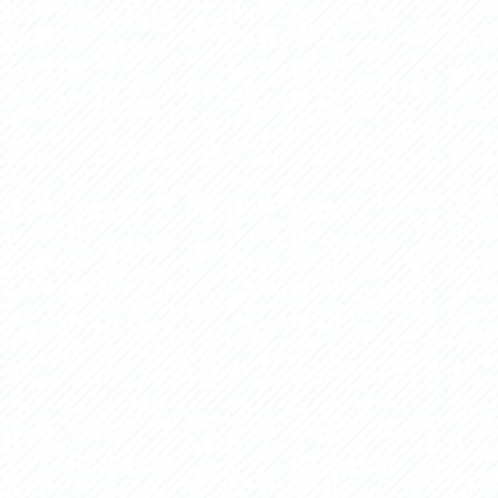
アクセス
アク
おすすめスタートポイント
おす
おすすめスポット
おす
おすすめグルメ
おす
ライドプラン
ライ
サイクリストにやさしい宿
サイ
広域レンタサイクル
レン
自転車修理施設
サイ
サイクルサポートステーション
自転
休憩所・トイレ
サポ
サポートライダー
奥久
りんりんスクエア土浦
協議
つくば霞ヶ浦りんりんロード利活用推進協
議会
オリジナルグッズ
台湾「大東北角観光圏」との観光友好交流
旧筑波鉄道を廻る旅