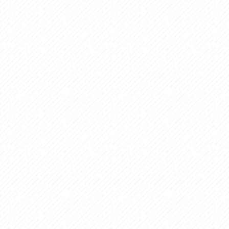
セス
アクセス
すめスタートポイント
おすすめスタートポイント
すめスポット
おすすめスポット
すめグルメ
おすすめグルメ
ドプラン
ライドプラン
クリストにやさしい宿
サイクリストにやさしい宿
タサイクル
レンタサイクル
クルサポートステーション
サイクルサポートステーション
車修理施設
サポートライダー
ートライダー
自転車修理施設
慈里山ヒルクライムルート利活用推進
大洗・ひたち海浜シーサイドルート
会
推進協議会