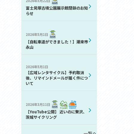
2026年5月22日
お問い合わせ
富士見塚古墳公園展示館閉鎖のお知
プライバシーポリシー
らせ
2026年5月1日
【自転車道ができました！】潮来市
永山
2026年5月1日
利活用
【広域レンタサイクル】予約取消
後、リマインドメールが届く件につ
いて
2026年3月11日
【YouTube公開】 近いのに贅沢、
茨城サイクリング
一覧へ