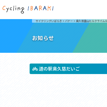
茨城を走ろう
ライド
サイクリングいばらき
>
バナー
>
奥久慈里山ヒルクライム
自然が豊かで東京からも近い茨城県は、サイクリン
発着地
グに人気です。茨城県でのサイクリングの楽しみ方
楽しむこ
をご紹介します。
介しま
お知らせ
サイクリングに茨城が人気の理由
ライ
3大サイクリングエリア
Rid
おすすめスタートポイント
茨城県へのアクセス
おすすめスポット
おすすめグルメ
道の駅奥久慈だいご
つくば霞ヶ浦りんりんロード
奥久慈
筑波山と霞ヶ浦をシンボルに、関東平野の自然を楽
袋田の
しむ。日本を代表する「ナショナルサイクルルー
広がる
ト」のひとつ。
ト。
コース紹介
コー