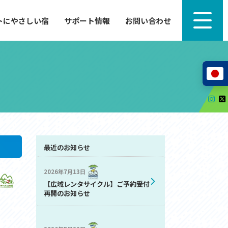
トにやさしい宿
サポート情報
お問い合わせ
サポート情報
来たい」
自転車のレンタルから工具の貸し出し、修理、休
泊施設を
憩、トイレまで、実際に現地で役立つサポート情報
が満載で
サイクルサポートステーション
レンタサイクル
自転車修理施設
サポートライダー
自転車を安全に楽しむために
最近のお知らせ
2026年7月13日
その他の情報
【広域レンタサイクル】ご予約受付
中心に、
ツアー造成 (学校様、旅行会社様へ)
再開のお知らせ
る爽快な
How to スポーツバイク
リンク集
サイトマップ