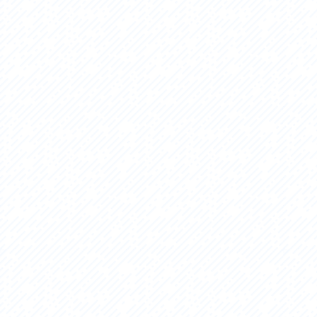
アクセス
アク
おすすめスタートポイント
おす
おすすめスポット
おす
おすすめグルメ
おす
ライドプラン
ライ
サイクリストにやさしい宿
サイ
広域レンタサイクル
レン
自転車修理施設
サイ
サイクルサポートステーション
自転
休憩所・トイレ
サポ
サポートライダー
奥久
りんりんスクエア土浦
協議
つくば霞ヶ浦りんりんロード利活用推進協
議会
オリジナルグッズ
台湾「大東北角観光圏」との観光友好交流
旧筑波鉄道を廻る旅