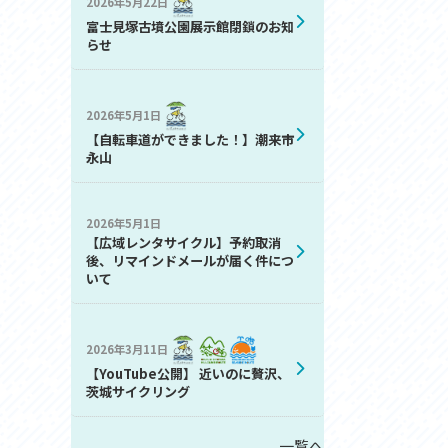
2026年5月22日
お問い合わせ
富士見塚古墳公園展示館閉鎖のお知
プライバシーポリシー
らせ
2026年5月1日
【自転車道ができました！】潮来市
永山
2026年5月1日
利活用
【広域レンタサイクル】予約取消
後、リマインドメールが届く件につ
いて
2026年3月11日
【YouTube公開】 近いのに贅沢、
茨城サイクリング
一覧へ