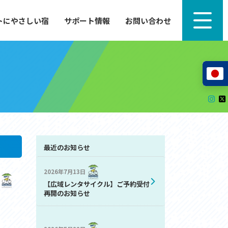
トにやさしい宿
サポート情報
お問い合わせ
サポート情報
来たい」
自転車のレンタルから工具の貸し出し、修理、休
泊施設を
憩、トイレまで、実際に現地で役立つサポート情報
が満載で
サイクルサポートステーション
レンタサイクル
自転車修理施設
サポートライダー
自転車を安全に楽しむために
最近のお知らせ
2026年7月13日
その他の情報
【広域レンタサイクル】ご予約受付
中心に、
ツアー造成 (学校様、旅行会社様へ)
再開のお知らせ
る爽快な
How to スポーツバイク
リンク集
サイトマップ