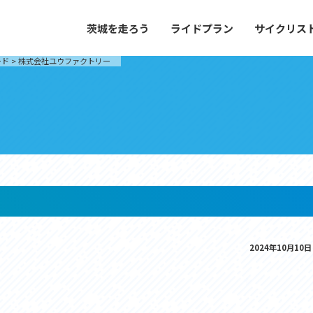
茨城を走ろう
ライドプラン
サイクリス
プラン
サイクリストにやさしい宿
ード
>
株式会社ユウファクトリー
や距離、景色やグルメなどの目的に合わせて
茨城県が認定した、サイクリストに「また
とができる100以上のモデルルートをご紹
と思ってもらえるような便利でやさしい宿
す。
ご紹介します。
ドプラン
サイクリストにやさしい宿
e with GPS セットアップガイド
里山ヒルクライムルート
大洗・ひたち海浜シーサイドルート
2024年10月10日
滝、八溝山、竜神大吊橋など、里山の風景が
リゾートエリアの大洗町・ひたちなか市を
。起伏や勾配を感じる走りごたえのあるルー
美しく変化に富んだ海岸線などを走り抜け
ルート。
ス紹介
コース紹介