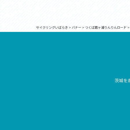
サイクリングいばらき
>
バナー
>
つくば霞ヶ浦りんりんロード
茨城を