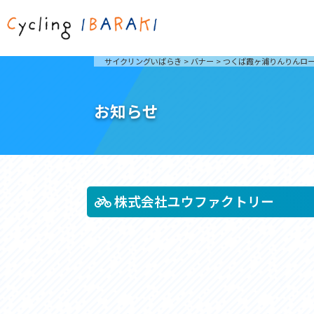
茨城を走ろう
ライド
サイクリングいばらき
>
バナー
>
つくば霞ヶ浦りんりんロ
自然が豊かで東京からも近い茨城県は、サイクリン
発着地
グに人気です。茨城県でのサイクリングの楽しみ方
楽しむこ
をご紹介します。
介しま
お知らせ
サイクリングに茨城が人気の理由
ライ
3大サイクリングエリア
Rid
おすすめスタートポイント
茨城県へのアクセス
おすすめスポット
おすすめグルメ
株式会社ユウファクトリー
つくば霞ヶ浦りんりんロード
奥久慈
筑波山と霞ヶ浦をシンボルに、関東平野の自然を楽
袋田の
しむ。日本を代表する「ナショナルサイクルルー
広がる
ト」のひとつ。
ト。
コース紹介
コー