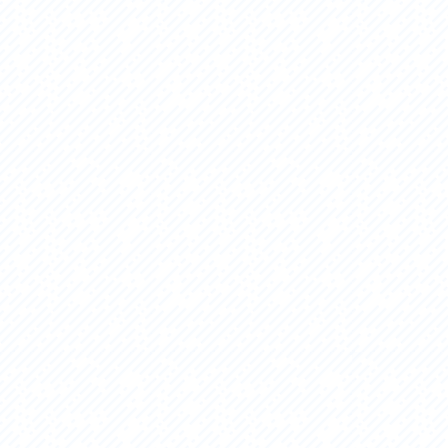
セス
アクセス
すめスタートポイント
おすすめスタートポイント
すめスポット
おすすめスポット
すめグルメ
おすすめグルメ
ドプラン
ライドプラン
クリストにやさしい宿
サイクリストにやさしい宿
タサイクル
レンタサイクル
クルサポートステーション
サイクルサポートステーション
車修理施設
サポートライダー
ートライダー
自転車修理施設
慈里山ヒルクライムルート利活用推進
大洗・ひたち海浜シーサイドルート
会
推進協議会