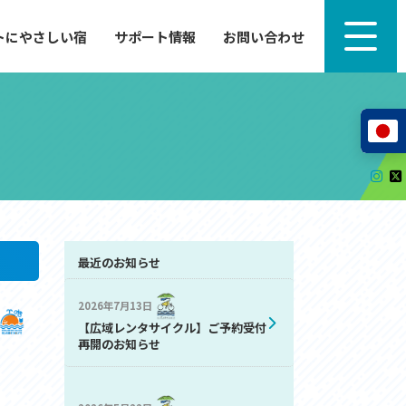
トにやさしい宿
サポート情報
お問い合わせ
サポート情報
来たい」
自転車のレンタルから工具の貸し出し、修理、休
泊施設を
憩、トイレまで、実際に現地で役立つサポート情報
が満載で
サイクルサポートステーション
レンタサイクル
自転車修理施設
サポートライダー
自転車を安全に楽しむために
最近のお知らせ
2026年7月13日
その他の情報
【広域レンタサイクル】ご予約受付
中心に、
ツアー造成 (学校様、旅行会社様へ)
再開のお知らせ
る爽快な
How to スポーツバイク
リンク集
サイトマップ