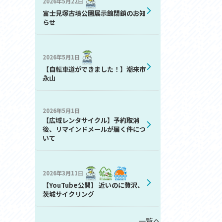
2026年5月22日
お問い合わせ
富士見塚古墳公園展示館閉鎖のお知
プライバシーポリシー
らせ
2026年5月1日
【自転車道ができました！】潮来市
永山
2026年5月1日
利活用
【広域レンタサイクル】予約取消
後、リマインドメールが届く件につ
いて
2026年3月11日
【YouTube公開】 近いのに贅沢、
茨城サイクリング
一覧へ