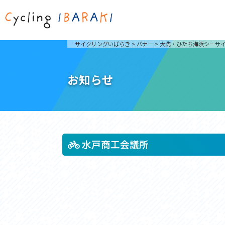
茨城を走ろう
ライド
サイクリングいばらき
>
バナー
>
大洗・ひたち海浜シーサ
自然が豊かで東京からも近い茨城県は、サイクリン
発着地
グに人気です。茨城県でのサイクリングの楽しみ方
楽しむこ
をご紹介します。
介しま
お知らせ
サイクリングに茨城が人気の理由
ライ
3大サイクリングエリア
Rid
おすすめスタートポイント
茨城県へのアクセス
おすすめスポット
おすすめグルメ
水戸商工会議所
つくば霞ヶ浦りんりんロード
奥久慈
筑波山と霞ヶ浦をシンボルに、関東平野の自然を楽
袋田の
しむ。日本を代表する「ナショナルサイクルルー
広がる
ト」のひとつ。
ト。
コース紹介
コー