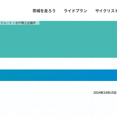
茨城を走ろう
ライドプラン
サイクリス
プラン
サイクリストにやさしい宿
イドルート
>
水戸商工会議所
や距離、景色やグルメなどの目的に合わせて
茨城県が認定した、サイクリストに「また
とができる100以上のモデルルートをご紹
と思ってもらえるような便利でやさしい宿
す。
ご紹介します。
ドプラン
サイクリストにやさしい宿
e with GPS セットアップガイド
里山ヒルクライムルート
大洗・ひたち海浜シーサイドルート
2024年10月15日
滝、八溝山、竜神大吊橋など、里山の風景が
リゾートエリアの大洗町・ひたちなか市を
。起伏や勾配を感じる走りごたえのあるルー
美しく変化に富んだ海岸線などを走り抜け
ルート。
ス紹介
コース紹介