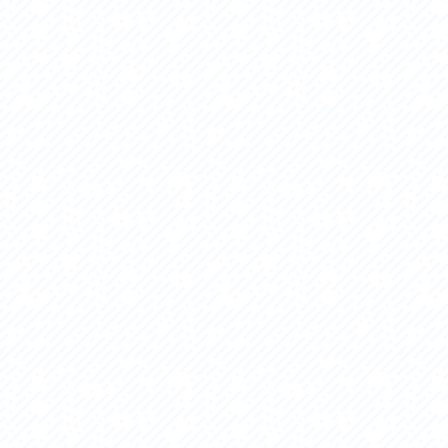
アクセス
アク
おすすめスタートポイント
おす
おすすめスポット
おす
おすすめグルメ
おす
ライドプラン
ライ
サイクリストにやさしい宿
サイ
広域レンタサイクル
レン
自転車修理施設
サイ
サイクルサポートステーション
自転
休憩所・トイレ
サポ
サポートライダー
奥久
りんりんスクエア土浦
協議
つくば霞ヶ浦りんりんロード利活用推進協
議会
オリジナルグッズ
台湾「大東北角観光圏」との観光友好交流
旧筑波鉄道を廻る旅