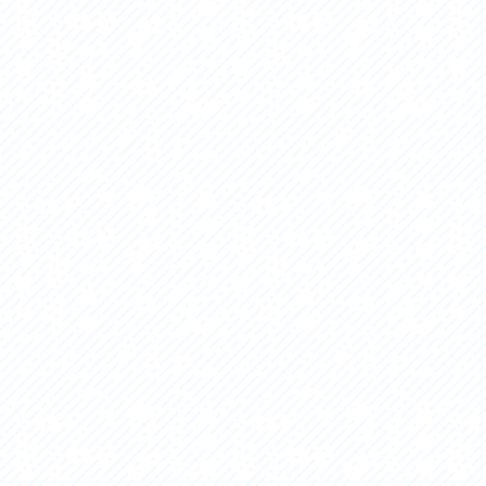
セス
アクセス
すめスタートポイント
おすすめスタートポイント
すめスポット
おすすめスポット
すめグルメ
おすすめグルメ
ドプラン
ライドプラン
クリストにやさしい宿
サイクリストにやさしい宿
タサイクル
レンタサイクル
クルサポートステーション
サイクルサポートステーション
車修理施設
サポートライダー
ートライダー
自転車修理施設
慈里山ヒルクライムルート利活用推進
大洗・ひたち海浜シーサイドルート
会
推進協議会