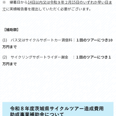
※ 帰着日から
14
日以内又は令和９年２月
15
日のいずれか早い日ま
で
に実績報告書を提出していただく必要がございます。
【補助額】
(1)
バス又はサイクルサポートカー賃借料：
１回のツアーにつき
10
万円まで
(2)
サイクリングサポートライダー謝金 ：
１回のツアーにつき１
万円まで