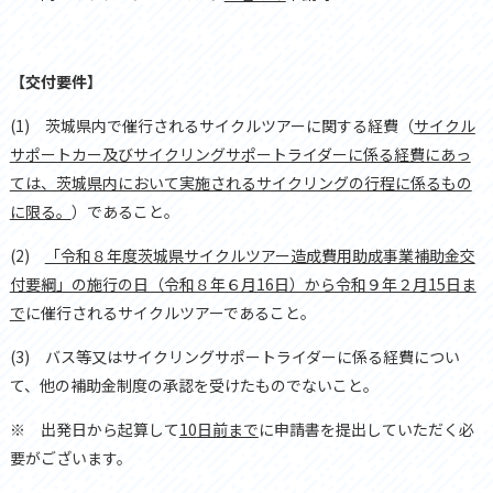
【交付要件】
(1)
茨城県内で催行されるサイクルツアーに関する経費（
サイクル
サポートカー及びサイクリングサポートライダーに係る経費にあっ
ては、茨城県内において実施されるサイクリングの行程に係るもの
に限る。
）であること。
(2)
「令和８年度茨城県サイクルツアー造成費用助成事業補助金交
付要綱」の施行の日（令和８年６月16日）から令和９年２月
15
日ま
で
に催行されるサイクルツアーであること。
(3)
バス等又はサイクリングサポートライダーに係る経費につい
て、他の補助金制度の承認を受けたものでないこと。
※ 出発日から起算して
10
日前まで
に申請書を提出していただく必
要がございます。