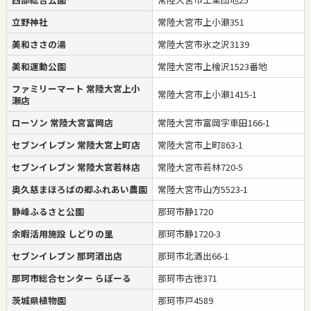
立野神社
常陸大宮市上小瀬351
美和ささの湯
常陸大宮市氷之沢3139
美和運動公園
常陸大宮市上檜沢1523番地
ファミリーマート 常陸大宮上小
常陸大宮市上小瀬1415-1
瀬店
ローソン 常陸大宮富岡店
常陸大宮市富岡字車田166-1
セブンイレブン 常陸大宮上町店
常陸大宮市上町863-1
セブンイレブン 常陸大宮若林店
常陸大宮市若林720-5
奥久慈まほろばの郷ふれあい農園
常陸大宮市山方5523-1
静峰ふるさと公園
那珂市静1720
余暇活用施設 しどりの里
那珂市静1720-3
セブンイレブン 那珂酒出店
那珂市北酒出66-1
那珂市総合センター らぽーる
那珂市古徳371
茨城県植物園
那珂市戸4589