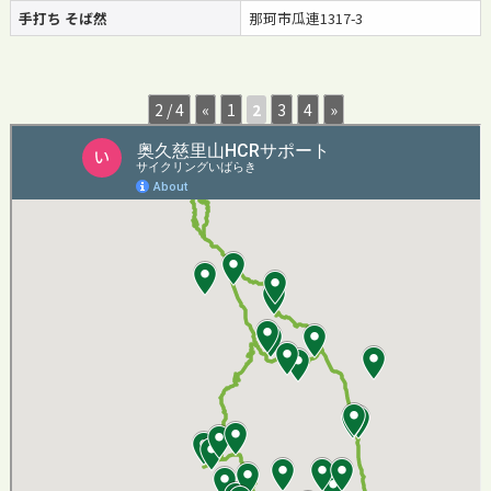
手打ち そば然
那珂市瓜連1317-3
2 / 4
«
1
2
3
4
»