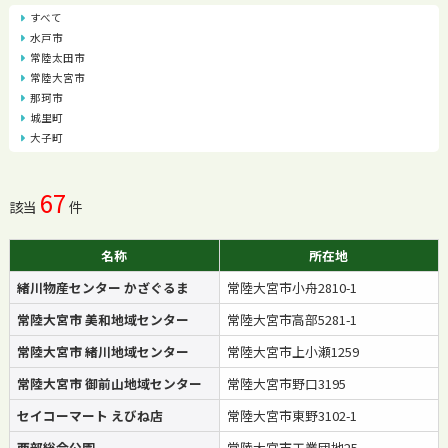
すべて
水戸市
常陸太田市
常陸大宮市
那珂市
城里町
大子町
67
該当
件
名称
所在地
緒川物産センター かざぐるま
常陸大宮市小舟2810-1
常陸大宮市 美和地域センター
常陸大宮市高部5281-1
常陸大宮市 緒川地域センター
常陸大宮市上小瀬1259
常陸大宮市 御前山地域センター
常陸大宮市野口3195
セイコーマート えびね店
常陸大宮市東野3102-1
西部総合公園
常陸大宮市工業団地25