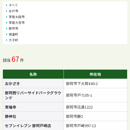
すべて
水戸市
常陸太田市
常陸大宮市
那珂市
城里町
大子町
67
該当
件
名称
所在地
おかざき
那珂市下大賀840-2
那珂西リバーサイドパークグラウ
那珂市戸7105-1
ンド
常福寺
那珂市瓜連1222
静神社
那珂市静2
セブンイレブン 那珂戸崎店
那珂市戸崎997-12