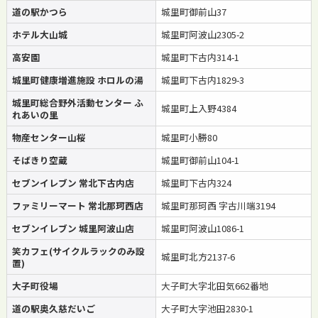
道の駅かつら
城里町御前山37
ホテル大山城
城里町阿波山2305-2
高安園
城里町下古内314-1
城里町健康増進施設 ホロルの湯
城里町下古内1829-3
城里町総合野外活動センター ふ
城里町上入野4384
れあいの里
物産センター山桜
城里町小勝80
そばきり空蔵
城里町御前山104-1
セブンイレブン 常北下古内店
城里町下古内324
ファミリーマート 常北那珂西店
城里町那珂西 字古川端3194
セブンイレブン 城里阿波山店
城里町阿波山1086-1
笑カフェ(サイクルラックのみ設
城里町北方2137-6
置)
大子町役場
大子町大字北田気662番地
道の駅奥久慈だいご
大子町大字池田2830-1