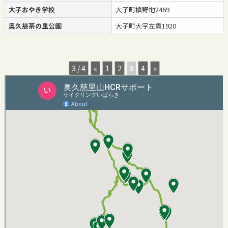
大子おやき学校
大子町槙野地2469
奥久慈茶の里公園
大子町大字左貫1920
3 / 4
«
1
2
3
4
»