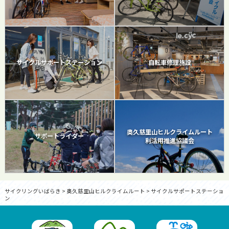
サイクルサポートステーション
自転車修理施設
奥久慈里山ヒルクライムルート
サポートライダー
利活用推進協議会
サイクリングいばらき
>
奥久慈里山ヒルクライムルート
>
サイクルサポートステーショ
ン