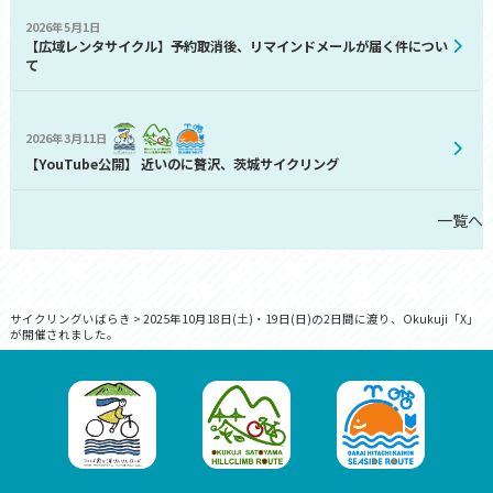
2026年5月1日
【広域レンタサイクル】予約取消後、リマインドメールが届く件につい
て
2026年3月11日
【YouTube公開】 近いのに贅沢、茨城サイクリング
一覧へ
サイクリングいばらき
>
2025年10月18日(土)・19日(日)の2日間に渡り、Okukuji「X」
が開催されました。