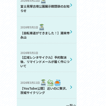
2026年5月22日
お問い合わせ
富士見塚古墳公園展示館閉鎖のお知
プライバシーポリシー
らせ
2026年5月1日
【自転車道ができました！】潮来市
永山
2026年5月1日
利活用
【広域レンタサイクル】予約取消
後、リマインドメールが届く件につ
いて
2026年3月11日
【YouTube公開】 近いのに贅沢、
茨城サイクリング
一覧へ