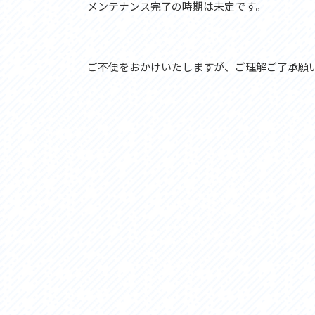
アクセス
アク
メンテナンス完了の時期は未定です。
おすすめスタートポイント
おす
おすすめスポット
おす
おすすめグルメ
おす
ご不便をおかけいたしますが、ご理解ご了承願
ライドプラン
ライ
サイクリストにやさしい宿
サイ
広域レンタサイクル
レン
自転車修理施設
サイ
サイクルサポートステーション
自転
休憩所・トイレ
サポ
サポートライダー
奥久
りんりんスクエア土浦
協議
つくば霞ヶ浦りんりんロード利活用推進協
議会
オリジナルグッズ
台湾「大東北角観光圏」との観光友好交流
旧筑波鉄道を廻る旅