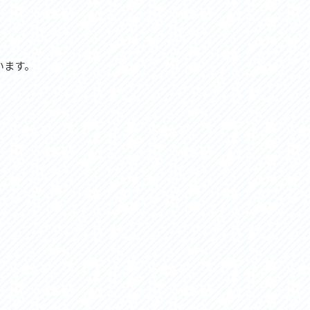
セス
アクセス
すめスタートポイント
おすすめスタートポイント
すめスポット
おすすめスポット
すめグルメ
おすすめグルメ
います。
ドプラン
ライドプラン
クリストにやさしい宿
サイクリストにやさしい宿
タサイクル
レンタサイクル
クルサポートステーション
サイクルサポートステーション
車修理施設
サポートライダー
ートライダー
自転車修理施設
慈里山ヒルクライムルート利活用推進
大洗・ひたち海浜シーサイドルート
会
推進協議会