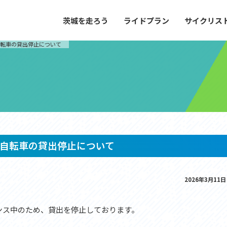
茨城を走ろう
ライドプラン
サイクリス
プラン
サイクリストにやさしい宿
自転車の貸出停止について
や距離、景色やグルメなどの目的に合わせて
茨城県が認定した、サイクリストに「また
とができる100以上のモデルルートをご紹
と思ってもらえるような便利でやさしい宿
す。
ご紹介します。
ドプラン
サイクリストにやさしい宿
e with GPS セットアップガイド
自転車の貸出停止について
里山ヒルクライムルート
大洗・ひたち海浜シーサイドルート
2026年3月11日
滝、八溝山、竜神大吊橋など、里山の風景が
リゾートエリアの大洗町・ひたちなか市を
。起伏や勾配を感じる走りごたえのあるルー
美しく変化に富んだ海岸線などを走り抜け
ルート。
ンス中のため、貸出を停止しております。
ス紹介
コース紹介