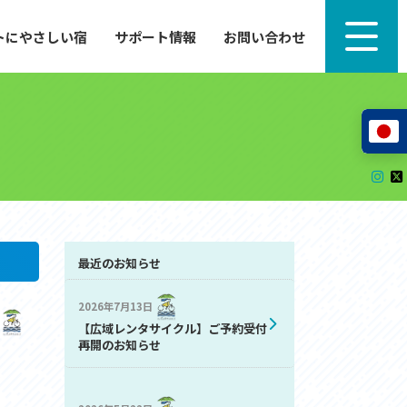
トにやさしい宿
サポート情報
お問い合わせ
サポート情報
来たい」
自転車のレンタルから工具の貸し出し、修理、休
泊施設を
憩、トイレまで、実際に現地で役立つサポート情報
が満載で
サイクルサポートステーション
レンタサイクル
自転車修理施設
サポートライダー
自転車を安全に楽しむために
最近のお知らせ
2026年7月13日
その他の情報
【広域レンタサイクル】ご予約受付
中心に、
ツアー造成 (学校様、旅行会社様へ)
再開のお知らせ
る爽快な
How to スポーツバイク
リンク集
サイトマップ