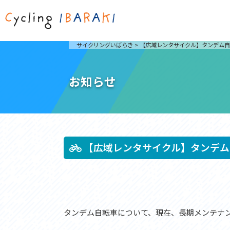
茨城を走ろう
ライド
サイクリングいばらき
>
【広域レンタサイクル】タンデム
自然が豊かで東京からも近い茨城県は、サイクリン
発着地
グに人気です。茨城県でのサイクリングの楽しみ方
楽しむこ
をご紹介します。
介しま
お知らせ
サイクリングに茨城が人気の理由
ライ
3大サイクリングエリア
Rid
おすすめスタートポイント
茨城県へのアクセス
おすすめスポット
おすすめグルメ
【広域レンタサイクル】タンデム
つくば霞ヶ浦りんりんロード
奥久慈
筑波山と霞ヶ浦をシンボルに、関東平野の自然を楽
袋田の
しむ。日本を代表する「ナショナルサイクルルー
広がる
ト」のひとつ。
ト。
タンデム自転車について、現在、長期メンテナ
コース紹介
コー