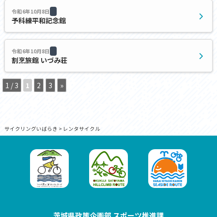
令和6年10月8日
予科練平和記念館
令和6年10月8日
割烹旅館 いづみ荘
1 / 3
1
2
3
»
サイクリングいばらき
>
レンタサイクル
茨城県政策企画部 スポーツ推進課