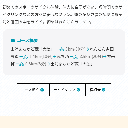
初めてのスポーツサイクル体験、体力に自信がない、短時間でのサ
イクリングなどの方々に安心なプラン。蓮の花が見頃の初夏に霞ヶ
浦と蓮田の中をライド。締めはれんこんラーメン。
コース概要
土浦まちかど蔵「大徳」
5km(30分)
れんこん吉田
農園
1.4km(10分)
志ち乃
3.5km(20分)
福来
軒
0.5km(5分)
土浦まちかど蔵「大徳」
コース紹介
ライドマップ
宿紹介