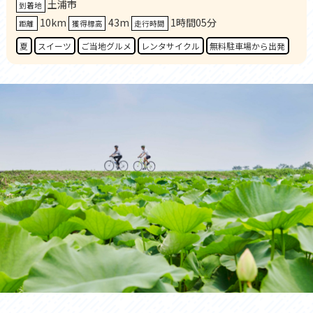
土浦市
到着地
10km
43m
1時間05分
距離
獲得標高
走行時間
夏
スイーツ
ご当地グルメ
レンタサイクル
無料駐車場から出発