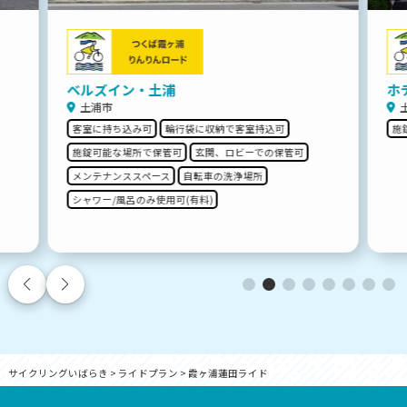
ベルズイン・土浦
ホ
土浦市
客室に持ち込み可
輪行袋に収納で客室持込可
施
施錠可能な場所で保管可
玄関、ロビーでの保管可
メンテナンススペース
自転車の洗浄場所
シャワー/風呂のみ使用可(有料)
サイクリングいばらき
>
ライドプラン
>
霞ヶ浦蓮田ライド