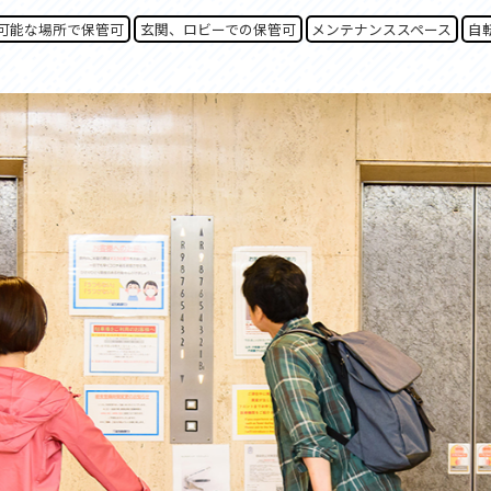
セス
アクセス
可能な場所で保管可
玄関、ロビーでの保管可
メンテナンススペース
自
すめスタートポイント
おすすめスタートポイント
すめスポット
おすすめスポット
すめグルメ
おすすめグルメ
ドプラン
ライドプラン
クリストにやさしい宿
サイクリストにやさしい宿
タサイクル
レンタサイクル
クルサポートステーション
サイクルサポートステーション
車修理施設
サポートライダー
ートライダー
自転車修理施設
慈里山ヒルクライムルート利活用推進
大洗・ひたち海浜シーサイドルート
会
推進協議会