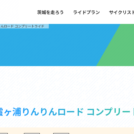
茨城を走ろう
ライドプラン
サイクリス
プラン
サイクリストにやさしい宿
んロード コンプリートライド
や距離、景色やグルメなどの目的に合わせて
茨城県が認定した、サイクリストに「また
とができる100以上のモデルルートをご紹
と思ってもらえるような便利でやさしい宿
す。
ご紹介します。
ドプラン
サイクリストにやさしい宿
e with GPS セットアップガイド
里山ヒルクライムルート
大洗・ひたち海浜シーサイドルート
霞ヶ浦りんりんロード コンプリー
滝、八溝山、竜神大吊橋など、里山の風景が
リゾートエリアの大洗町・ひたちなか市を
。起伏や勾配を感じる走りごたえのあるルー
美しく変化に富んだ海岸線などを走り抜け
ルート。
ス紹介
コース紹介