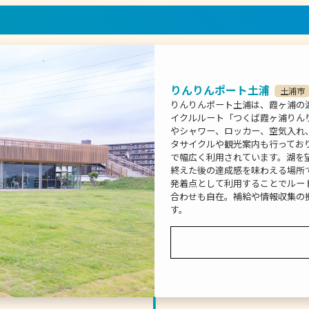
りんりんポート土浦
土浦市
りんりんポート土浦は、霞ヶ浦の
イクルルート「つくば霞ヶ浦りん
やシャワー、ロッカー、空気入れ
タサイクルや観光案内も行ってお
で幅広く利用されています。湖を
終えた後の達成感を味わえる場所
発着点として利用することでルー
合わせも自在。補給や情報収集の
す。