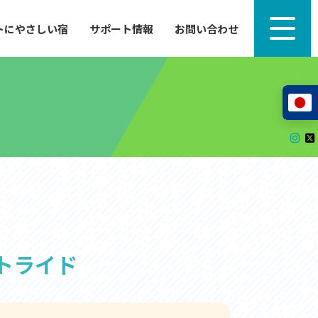
トにやさしい宿
サポート情報
お問い合わせ
サポート情報
来たい」
自転車のレンタルから工具の貸し出し、修理、休
泊施設を
憩、トイレまで、実際に現地で役立つサポート情報
が満載で
サイクルサポートステーション
レンタサイクル
自転車修理施設
サポートライダー
自転車を安全に楽しむために
その他の情報
トライド
中心に、
ツアー造成 (学校様、旅行会社様へ)
る爽快な
How to スポーツバイク
リンク集
サイトマップ