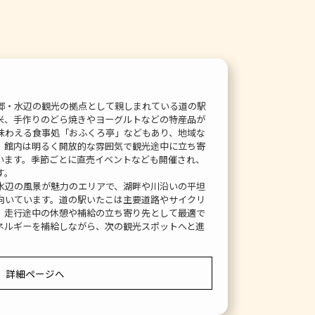
郷・水辺の観光の拠点として親しまれている道の駅
米、手作りのどら焼きやヨーグルトなどの特産品が
味わえる食事処「おふくろ亭」などもあり、地域な
。館内は明るく開放的な雰囲気で観光途中に立ち寄
います。季節ごとに直売イベントなども開催され、
す。
水辺の風景が魅力のエリアで、湖畔や川沿いの平坦
向いています。道の駅いたこは主要道路やサイクリ
、走行途中の休憩や補給の立ち寄り先として最適で
ネルギーを補給しながら、次の観光スポットへと進
詳細ページへ