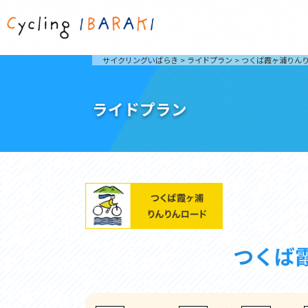
茨城を走ろう
ライド
サイクリングいばらき
>
ライドプラン
>
つくば霞ヶ浦りんり
自然が豊かで東京からも近い茨城県は、サイクリン
発着地
グに人気です。茨城県でのサイクリングの楽しみ方
楽しむこ
をご紹介します。
介しま
ライドプラン
サイクリングに茨城が人気の理由
ライ
3大サイクリングエリア
Rid
おすすめスタートポイント
茨城県へのアクセス
おすすめスポット
おすすめグルメ
つくば霞ヶ浦りんりんロード
奥久慈
つくば
筑波山と霞ヶ浦をシンボルに、関東平野の自然を楽
袋田の
しむ。日本を代表する「ナショナルサイクルルー
広がる
ト」のひとつ。
ト。
コース紹介
コー