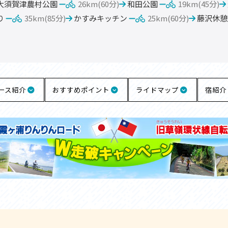
大須賀津農村公園
26km(60分)
和田公園
19km(45分)
り
35km(85分)
かすみキッチン
25km(60分)
藤沢休憩
ース紹介
おすすめポイント
ライドマップ
宿紹介