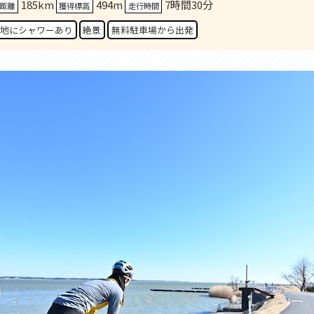
185km
494m
7時間30分
セス
アクセス
距離
獲得標高
走行時間
すめスタートポイント
おすすめスタートポイント
地にシャワーあり
絶景
無料駐車場から出発
すめスポット
おすすめスポット
すめグルメ
おすすめグルメ
ドプラン
ライドプラン
クリストにやさしい宿
サイクリストにやさしい宿
タサイクル
レンタサイクル
クルサポートステーション
サイクルサポートステーション
車修理施設
サポートライダー
ートライダー
自転車修理施設
慈里山ヒルクライムルート利活用推進
大洗・ひたち海浜シーサイドルート
会
推進協議会