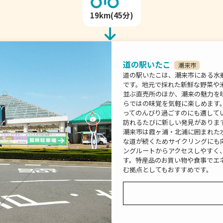
19km(45分)
道の駅いたこ
潮来市
道の駅いたこは、潮来市にある水
です。地元で採れた新鮮な野菜や
並ぶ直売所のほか、潮来の魅力を
らではの味覚を気軽に楽しめます
ってのんびり過ごすのにも適して
訪れるたびに新しい発見がありま
潮来市は霞ヶ浦・北浦に囲まれた
な道が続くためサイクリングにも
ングルートからアクセスしやすく
す。特産品のお買い物や食事でエ
む拠点としてもおすすめです。