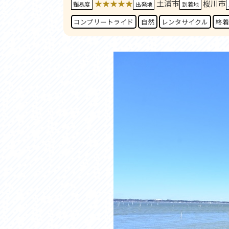
★★★★★
土浦市
桜川市
アクセス
アク
難易度
出発地
到着地
おすすめスタートポイント
おす
コンプリートライド
自然
レンタサイクル
終着
おすすめスポット
おす
おすすめグルメ
おす
ライドプラン
ライ
サイクリストにやさしい宿
サイ
広域レンタサイクル
レン
自転車修理施設
サイ
サイクルサポートステーション
自転
休憩所・トイレ
サポ
サポートライダー
奥久
りんりんスクエア土浦
協議
つくば霞ヶ浦りんりんロード利活用推進協
議会
オリジナルグッズ
台湾「大東北角観光圏」との観光友好交流
旧筑波鉄道を廻る旅