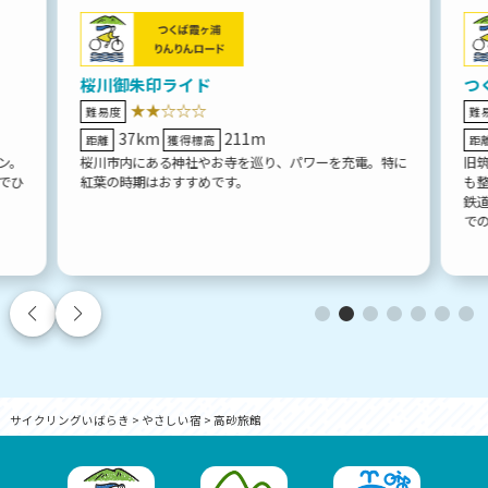
桜川御朱印ライド
つ
★★☆☆☆
難易度
難
37km
211m
距離
獲得標高
距
ン。
桜川市内にある神社やお寺を巡り、パワーを充電。特に
旧
でひ
紅葉の時期はおすすめです。
も
鉄
で
サイクリングいばらき
>
やさしい宿
>
高砂旅館