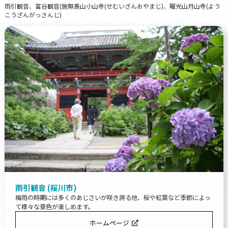
雨引観音、富谷観音(施無畏山小山寺(せむいざんおやまじ)、曜光山月山寺(よう
こうざんがっさんじ)
雨引観音 (桜川市)
梅雨の時期には多くのあじさいが咲き誇る他、桜や紅葉など季節によっ
て様々な景色が楽しめます。
ホームページ