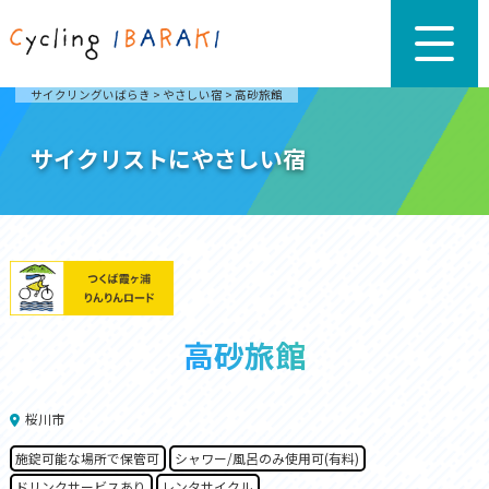
サイクリングいばらき
>
やさしい宿
>
高砂旅館
サイクリストにやさしい宿
高砂旅館
桜川市
施錠可能な場所で保管可
シャワー/風呂のみ使用可(有料)
ドリンクサービスあり
レンタサイクル