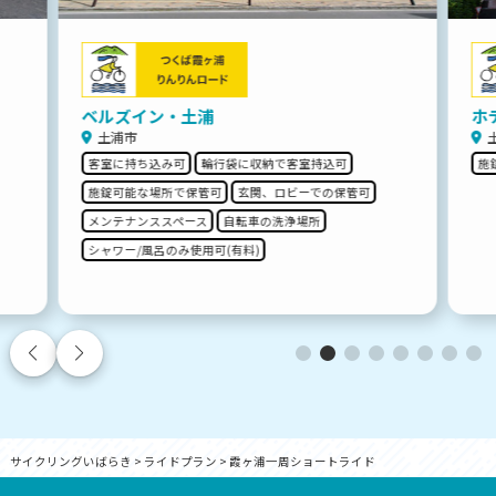
ベルズイン・土浦
ホ
土浦市
客室に持ち込み可
輪行袋に収納で客室持込可
施
施錠可能な場所で保管可
玄関、ロビーでの保管可
メンテナンススペース
自転車の洗浄場所
シャワー/風呂のみ使用可(有料)
サイクリングいばらき
>
ライドプラン
>
霞ヶ浦一周ショートライド