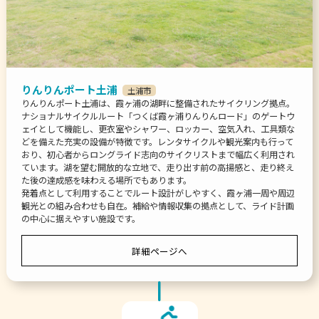
りんりんポート土浦
土浦市
りんりんポート土浦は、霞ヶ浦の湖畔に整備されたサイクリング拠点。
ナショナルサイクルルート「つくば霞ヶ浦りんりんロード」のゲートウ
ェイとして機能し、更衣室やシャワー、ロッカー、空気入れ、工具類な
どを備えた充実の設備が特徴です。レンタサイクルや観光案内も行って
おり、初心者からロングライド志向のサイクリストまで幅広く利用され
ています。湖を望む開放的な立地で、走り出す前の高揚感と、走り終え
た後の達成感を味わえる場所でもあります。
発着点として利用することでルート設計がしやすく、霞ヶ浦一周や周辺
観光との組み合わせも自在。補給や情報収集の拠点として、ライド計画
の中心に据えやすい施設です。
詳細ページへ