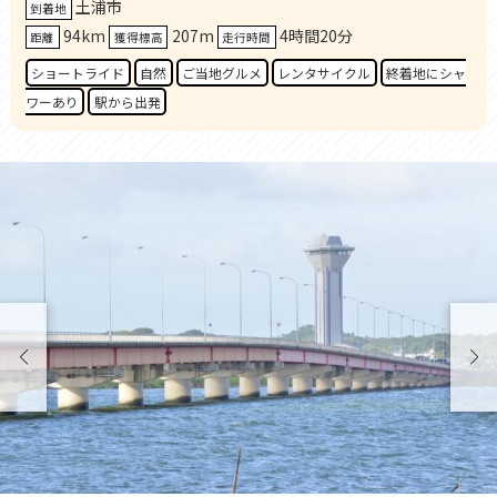
土浦市
到着地
94km
207m
4時間20分
距離
獲得標高
走行時間
ショートライド
自然
ご当地グルメ
レンタサイクル
終着地にシャ
ワーあり
駅から出発