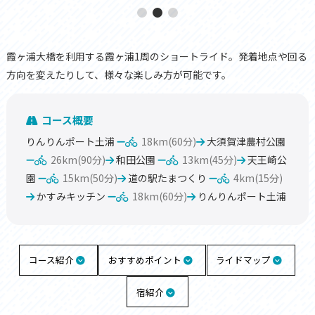
霞ヶ浦大橋を利用する霞ヶ浦1周のショートライド。発着地点や回る
方向を変えたりして、様々な楽しみ方が可能です。
コース概要
りんりんポート土浦
18km(60分)
大須賀津農村公園
26km(90分)
和田公園
13km(45分)
天王崎公
園
15km(50分)
道の駅たまつくり
4km(15分)
かすみキッチン
18km(60分)
りんりんポート土浦
コース紹介
おすすめポイント
ライドマップ
宿紹介