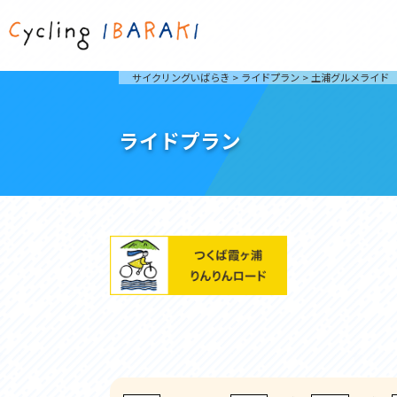
茨城を走ろう
ライド
サイクリングいばらき
>
ライドプラン
>
土浦グルメライド
自然が豊かで東京からも近い茨城県は、サイクリン
発着地
グに人気です。茨城県でのサイクリングの楽しみ方
楽しむこ
をご紹介します。
介しま
ライドプラン
サイクリングに茨城が人気の理由
ライ
3大サイクリングエリア
Rid
おすすめスタートポイント
茨城県へのアクセス
おすすめスポット
おすすめグルメ
つくば霞ヶ浦りんりんロード
奥久慈
筑波山と霞ヶ浦をシンボルに、関東平野の自然を楽
袋田の
しむ。日本を代表する「ナショナルサイクルルー
広がる
ト」のひとつ。
ト。
コース紹介
コー