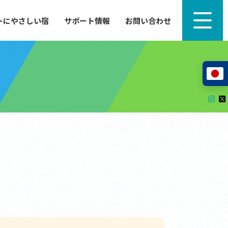
トにやさしい宿
サポート情報
お問い合わせ
サポート情報
来たい」
自転車のレンタルから工具の貸し出し、修理、休
泊施設を
憩、トイレまで、実際に現地で役立つサポート情報
が満載で
サイクルサポートステーション
レンタサイクル
自転車修理施設
サポートライダー
自転車を安全に楽しむために
その他の情報
中心に、
ツアー造成 (学校様、旅行会社様へ)
る爽快な
How to スポーツバイク
リンク集
サイトマップ