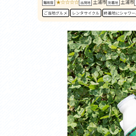
★☆☆☆☆
土浦市
土浦市
アクセス
アク
難易度
出発地
到着地
おすすめスタートポイント
おす
ご当地グルメ
レンタサイクル
終着地にシャワー
おすすめスポット
おす
おすすめグルメ
おす
ライドプラン
ライ
サイクリストにやさしい宿
サイ
広域レンタサイクル
レン
自転車修理施設
サイ
サイクルサポートステーション
自転
休憩所・トイレ
サポ
サポートライダー
奥久
りんりんスクエア土浦
協議
つくば霞ヶ浦りんりんロード利活用推進協
議会
オリジナルグッズ
台湾「大東北角観光圏」との観光友好交流
旧筑波鉄道を廻る旅