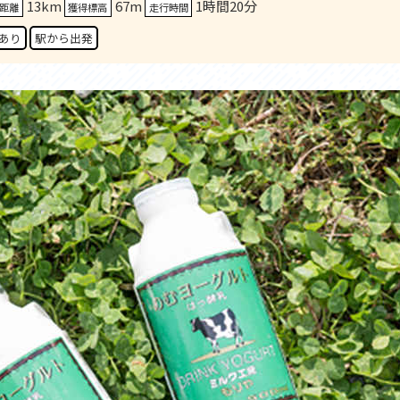
13km
67m
1時間20分
セス
アクセス
距離
獲得標高
走行時間
すめスタートポイント
おすすめスタートポイント
あり
駅から出発
すめスポット
おすすめスポット
すめグルメ
おすすめグルメ
ドプラン
ライドプラン
クリストにやさしい宿
サイクリストにやさしい宿
タサイクル
レンタサイクル
クルサポートステーション
サイクルサポートステーション
車修理施設
サポートライダー
ートライダー
自転車修理施設
慈里山ヒルクライムルート利活用推進
大洗・ひたち海浜シーサイドルート
会
推進協議会