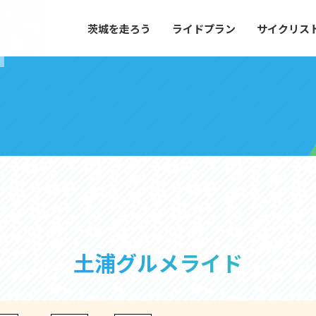
茨城を走ろう
ライドプラン
サイクリス
プラン
サイクリストにやさしい宿
や距離、景色やグルメなどの目的に合わせて
茨城県が認定した、サイクリストに「また
とができる100以上のモデルルートをご紹
と思ってもらえるような便利でやさしい宿
す。
ご紹介します。
ドプラン
サイクリストにやさしい宿
e with GPS セットアップガイド
里山ヒルクライムルート
大洗・ひたち海浜シーサイドルート
土浦グルメライド
滝、八溝山、竜神大吊橋など、里山の風景が
リゾートエリアの大洗町・ひたちなか市を
。起伏や勾配を感じる走りごたえのあるルー
美しく変化に富んだ海岸線などを走り抜け
ルート。
ス紹介
コース紹介