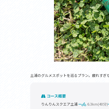
土浦のグルメスポットを巡るプラン。疲れすぎ
コース概要
りんりんスクエア土浦
6.3km(40分)