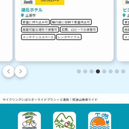
湖北ホテル
ビ
土浦市
客室に持ち込み可
輪行袋に収納で客室持込可
客
施錠可能な場所で保管可
玄関、ロビーでの保管可
施
メンテナンススペース
レンタサイクル
メ
サイクリングいばらき
>
ライドプラン
>
土浦発！筑波山絶景ライド