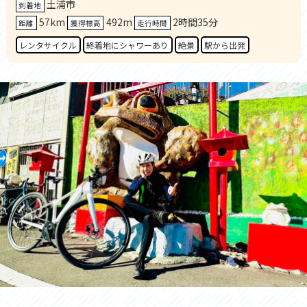
土浦市
到着地
57km
492m
2時間35分
距離
獲得標高
走行時間
レンタサイクル
終着地にシャワーあり
絶景
駅から出発