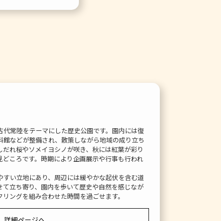
古代常陸をテーマにした歴史公園です。園内には復
料館などが整備され、散策しながら地域の成り立ち
しだれ桜やソメイヨシノが咲き、秋には紅葉が彩り
見どころです。時期により企画展示や行事も行われ
やすい立地にあり、周辺には緩やかな起伏を含む道
せて立ち寄り、園内を歩いて歴史や自然を感じなが
クリングを組み合わせた時間を過ごせます。
詳細ページへ