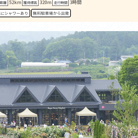
52km
320m
3時間
セス
アクセス
距離
獲得標高
走行時間
すめスタートポイント
おすすめスタートポイント
地にシャワーあり
無料駐車場から出発
すめスポット
おすすめスポット
すめグルメ
おすすめグルメ
ドプラン
ライドプラン
クリストにやさしい宿
サイクリストにやさしい宿
タサイクル
レンタサイクル
クルサポートステーション
サイクルサポートステーション
車修理施設
サポートライダー
ートライダー
自転車修理施設
慈里山ヒルクライムルート利活用推進
大洗・ひたち海浜シーサイドルート
会
推進協議会