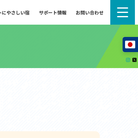
トにやさしい宿
サポート情報
お問い合わせ
サポート情報
来たい」
自転車のレンタルから工具の貸し出し、修理、休
泊施設を
憩、トイレまで、実際に現地で役立つサポート情報
が満載で
サイクルサポートステーション
レンタサイクル
自転車修理施設
サポートライダー
自転車を安全に楽しむために
その他の情報
中心に、
ツアー造成 (学校様、旅行会社様へ)
る爽快な
How to スポーツバイク
リンク集
サイトマップ