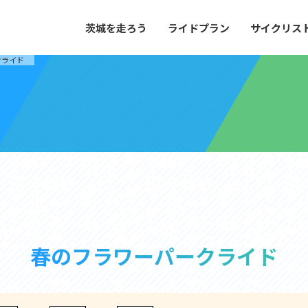
茨城を走ろう
ライドプラン
サイクリス
プラン
サイクリストにやさしい宿
クライド
や距離、景色やグルメなどの目的に合わせて
茨城県が認定した、サイクリストに「また
とができる100以上のモデルルートをご紹
と思ってもらえるような便利でやさしい宿
す。
ご紹介します。
ドプラン
サイクリストにやさしい宿
e with GPS セットアップガイド
里山ヒルクライムルート
大洗・ひたち海浜シーサイドルート
春のフラワーパークライド
滝、八溝山、竜神大吊橋など、里山の風景が
リゾートエリアの大洗町・ひたちなか市を
。起伏や勾配を感じる走りごたえのあるルー
美しく変化に富んだ海岸線などを走り抜け
ルート。
ス紹介
コース紹介