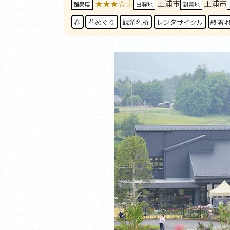
★★★☆☆
土浦市
土浦市
アクセス
アク
難易度
出発地
到着地
おすすめスタートポイント
おす
春
花めぐり
観光名所
レンタサイクル
終着
おすすめスポット
おす
おすすめグルメ
おす
ライドプラン
ライ
サイクリストにやさしい宿
サイ
広域レンタサイクル
レン
自転車修理施設
サイ
サイクルサポートステーション
自転
休憩所・トイレ
サポ
サポートライダー
奥久
りんりんスクエア土浦
協議
つくば霞ヶ浦りんりんロード利活用推進協
議会
オリジナルグッズ
台湾「大東北角観光圏」との観光友好交流
旧筑波鉄道を廻る旅