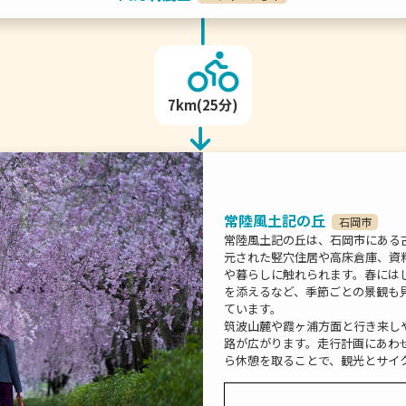
7km(25分)
常陸風土記の丘
石岡市
常陸風土記の丘は、石岡市にある
元された竪穴住居や高床倉庫、資
や暮らしに触れられます。春には
を添えるなど、季節ごとの景観も
ています。
筑波山麓や霞ヶ浦方面と行き来し
路が広がります。走行計画にあわ
ら休憩を取ることで、観光とサイ