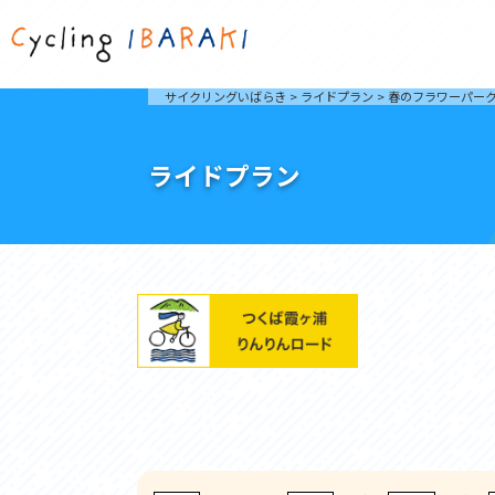
茨城を走ろう
ライド
サイクリングいばらき
>
ライドプラン
>
春のフラワーパー
自然が豊かで東京からも近い茨城県は、サイクリン
発着地
グに人気です。茨城県でのサイクリングの楽しみ方
楽しむこ
をご紹介します。
介しま
ライドプラン
サイクリングに茨城が人気の理由
ライ
3大サイクリングエリア
Rid
おすすめスタートポイント
茨城県へのアクセス
おすすめスポット
おすすめグルメ
つくば霞ヶ浦りんりんロード
奥久慈
筑波山と霞ヶ浦をシンボルに、関東平野の自然を楽
袋田の
しむ。日本を代表する「ナショナルサイクルルー
広がる
ト」のひとつ。
ト。
コース紹介
コー