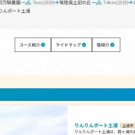
四万騎農園
7km(25分)
常陸風土記の丘
7.4km(25分)
りんポート土浦
コース紹介
ライドマップ
宿紹介
りんりんポート土浦
土浦市
りんりんポート土浦は、霞ヶ浦の