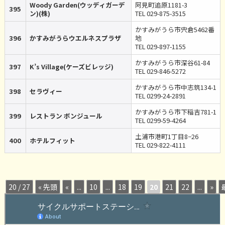
Woody Garden(ウッディガーデ
阿見町追原1181-3
395
ン)(株)
TEL 029-875-3515
かすみがうら市宍倉5462番
396
かすみがうらウエルネスプラザ
地
TEL 029-897-1155
かすみがうら市深谷61-84
397
K’s Village(ケーズビレッジ)
TEL 029-846-5272
かすみがうら市中志筑134-1
398
セラヴィー
TEL 0299-24-2891
かすみがうら市下稲吉781-1
399
レストラン ボンジュール
TEL 0299-59-4264
土浦市港町1丁目8−26
400
ホテルフィット
TEL 029-822-4111
20 / 27
« 先頭
«
...
10
...
18
19
20
21
22
...
»