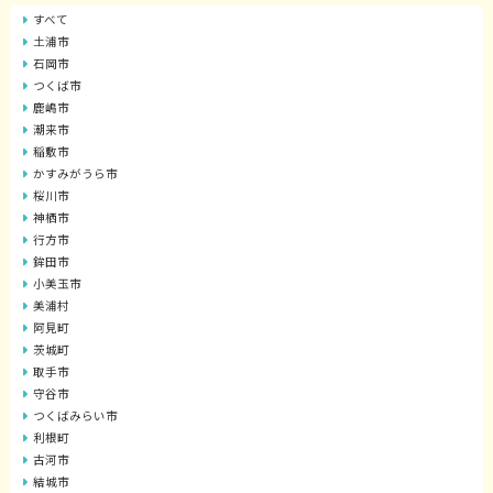
すべて
土浦市
石岡市
つくば市
鹿嶋市
潮来市
稲敷市
かすみがうら市
桜川市
神栖市
行方市
鉾田市
小美玉市
美浦村
阿見町
茨城町
取手市
守谷市
つくばみらい市
利根町
古河市
結城市