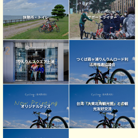
休憩所・トイレ
サポートライダー
つくば霞ヶ浦りんりんロード利
りんりんスクエア土浦
活用推進協議会
台湾「大東北角観光圏」との観
オリジナルグッズ
光友好交流