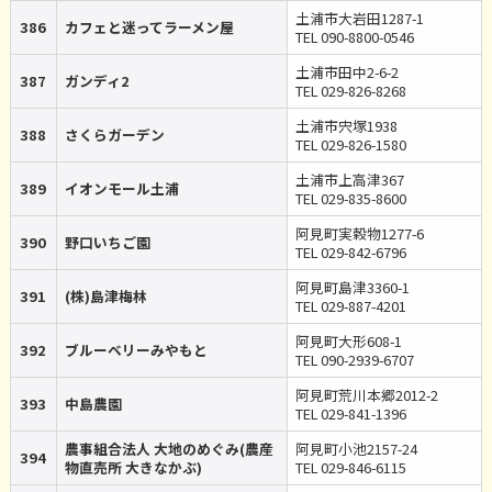
土浦市大岩田1287-1
386
カフェと迷ってラーメン屋
TEL 090-8800-0546
土浦市田中2-6-2
387
ガンディ2
TEL 029-826-8268
土浦市宍塚1938
388
さくらガーデン
TEL 029-826-1580
土浦市上高津367
389
イオンモール土浦
TEL 029-835-8600
阿見町実穀物1277-6
390
野口いちご園
TEL 029-842-6796
阿見町島津3360-1
391
(株)島津梅林
TEL 029-887-4201
阿見町大形608-1
392
ブルーベリーみやもと
TEL 090-2939-6707
阿見町荒川本郷2012-2
393
中島農園
TEL 029-841-1396
農事組合法人 大地のめぐみ(農産
阿見町小池2157-24
394
物直売所 大きなかぶ)
TEL 029-846-6115