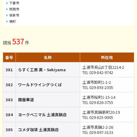
下妻市
筑西市
坂東市
境町
537
該当
件
番号
名称
所在地
土浦市烏山5丁目2214-2
381
らすく工房 美・Sekiyama
TEL 029-842-9742
土浦市卸町1-1-2
382
ワールドウイングつくば
TEL 029-893-2305
土浦市桜町1-15-14
383
麵屋華道
TEL 029-826-3755
土浦市真鍋新町20-19
384
ヨークベニマル 土浦真鍋店
TEL 029-825-0005
土浦市真鍋2-2-26
385
コメダ珈琲 土浦真鍋店
TEL 029-897-3133