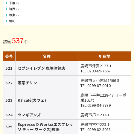
下妻市
筑西市
坂東市
境町
537
該当
件
番号
名称
所在地
鹿嶋市津賀2127-1
521
セブンイレブン 鹿嶋津賀店
TEL 0299-69-7667
鹿嶋市大小志崎1566-5
522
喫茶チリン
TEL 0299-87-0010
鹿嶋市平井1228-47 コーポ
523
K3 café(カフェ)
栄102号
TEL 0299-94-7739
524
ツマギアンズ
鹿嶋市爪木232-1
Espresso D Works(エスプレッ
鹿嶋市宮中223-1
525
ソ ディー ワークス)鹿嶋
TEL 0299-82-8088