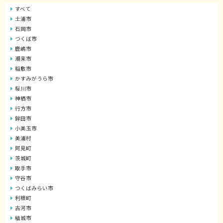
すべて
土浦市
石岡市
つくば市
鹿嶋市
潮来市
稲敷市
かすみがうら市
桜川市
神栖市
行方市
鉾田市
小美玉市
美浦村
阿見町
茨城町
取手市
守谷市
つくばみらい市
利根町
古河市
結城市