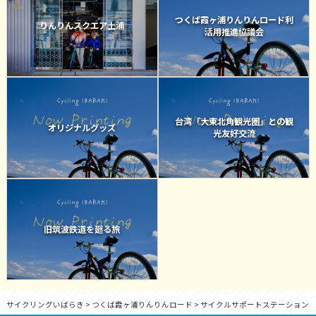
つくば霞ヶ浦りんりんロード利
りんりんスクエア土浦
活用推進協議会
台湾「大東北角観光圏」との観
オリジナルグッズ
光友好交流
旧筑波鉄道を廻る旅
サイクリングいばらき
>
つくば霞ヶ浦りんりんロード
>
サイクルサポートステーション