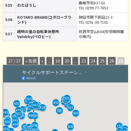
鹿嶋市和837-61
535
わたぼうし
TEL 0299-77-7853
KOTARO-BRAND(コタローブラ
鉾田市勝下新田21-3
536
ンド)
TEL 0291-36-7101
晴明の里の自転車休憩所
筑西市宮山504(安倍晴明展
537
Velobby(ベロビー)
示棟内)
27 / 27
« 先頭
«
...
10
20
...
23
24
25
26
27