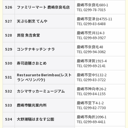
鹿嶋市奈良毛680-1
526
ファミリーマート 鹿嶋奈良毛店
TEL 0299-78-7015
鹿嶋市宮津台4755-11
527
天ぷら割烹 てんや
TEL 0299-83-6488
鹿嶋市荒井324-3
528
民宿 魚吉食堂
TEL 0299-69-3927
鹿嶋市奈良毛48
529
コンテナキッチン ナラ
TEL 0299-94-3062
鹿嶋市津賀1915-4
530
寿司遊膳さおとめ
TEL 0299-69-2141
Restaurante Berimbau(レスト
鹿嶋市宮中5132-2
531
ラン ベリンバウ)
TEL 0299-83-3722
鹿嶋市神向寺26-2
532
カシマサッカーミュージアム
TEL 0299-84-1155
鹿嶋市宮下4-1-2
533
鹿嶋市観光案内所
TEL 0299-82-7730
鹿嶋市角折2096-1
534
大野潮騒はまなす公園
TEL 0299-69-4411