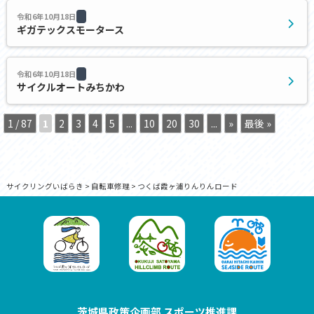
令和6年10月18日
ギガテックスモータース
令和6年10月18日
サイクルオートみちかわ
1 / 87
1
2
3
4
5
...
10
20
30
...
»
最後 »
サイクリングいばらき
>
自転車修理
>
つくば霞ヶ浦りんりんロード
茨城県政策企画部 スポーツ推進課