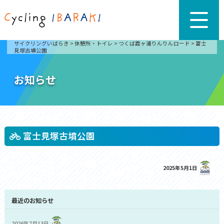
サイクリングいばらき
>
休憩所・トイレ
>
つくば霞ヶ浦りんりんロード
>
富士
見塚古墳公園
お知らせ
富士見塚古墳公園
2025年5月1日
最近のお知らせ
2026年7月13日