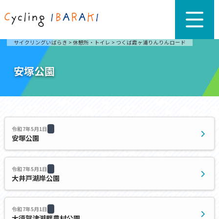
サイクリングいばらき
>
休憩所・トイレ
>
つくば霞ヶ浦りんりんロード
安塚公園
令和7年5月1日
安塚公園
令和7年5月1日
大井戸湖岸公園
令和7年5月1日
大須賀津湖畔農村公園