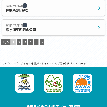
令和7年5月1日
休憩所(美浦村)
令和7年5月1日
霞ヶ浦平和記念公園
1 / 5
1
2
3
4
5
»
サイクリングいばらき
>
休憩所・トイレ
>
つくば霞ヶ浦りんりんロード
茨城県政策企画部 スポーツ推進課