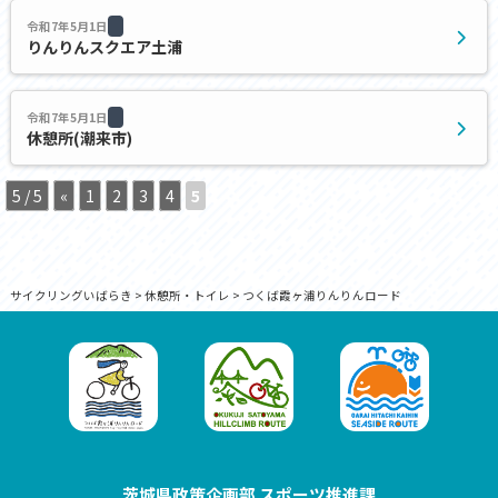
令和7年5月1日
りんりんスクエア土浦
令和7年5月1日
休憩所(潮来市)
5 / 5
«
1
2
3
4
5
サイクリングいばらき
>
休憩所・トイレ
>
つくば霞ヶ浦りんりんロード
茨城県政策企画部 スポーツ推進課