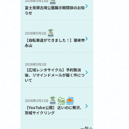
2026年5月22日
お問い合わせ
富士見塚古墳公園展示館閉鎖のお知
プライバシーポリシー
らせ
2026年5月1日
【自転車道ができました！】潮来市
永山
2026年5月1日
利活用
【広域レンタサイクル】予約取消
後、リマインドメールが届く件につ
いて
2026年3月11日
【YouTube公開】 近いのに贅沢、
茨城サイクリング
一覧へ