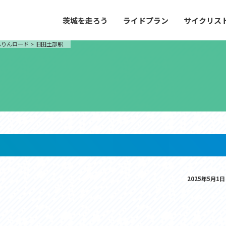
茨城を走ろう
ライドプラン
サイクリス
プラン
サイクリストにやさしい宿
んりんロード
>
旧田土部駅
や距離、景色やグルメなどの目的に合わせて
茨城県が認定した、サイクリストに「また
とができる100以上のモデルルートをご紹
と思ってもらえるような便利でやさしい宿
す。
ご紹介します。
ドプラン
サイクリストにやさしい宿
e with GPS セットアップガイド
里山ヒルクライムルート
大洗・ひたち海浜シーサイドルート
2025年5月1日
滝、八溝山、竜神大吊橋など、里山の風景が
リゾートエリアの大洗町・ひたちなか市を
。起伏や勾配を感じる走りごたえのあるルー
美しく変化に富んだ海岸線などを走り抜け
ルート。
ス紹介
コース紹介