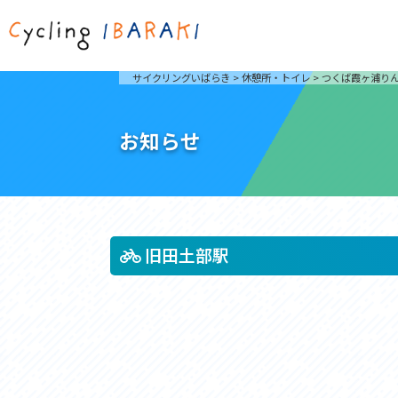
茨城を走ろう
ライド
サイクリングいばらき
>
休憩所・トイレ
>
つくば霞ヶ浦り
自然が豊かで東京からも近い茨城県は、サイクリン
発着地
グに人気です。茨城県でのサイクリングの楽しみ方
楽しむこ
をご紹介します。
介しま
お知らせ
サイクリングに茨城が人気の理由
ライ
3大サイクリングエリア
Rid
おすすめスタートポイント
茨城県へのアクセス
おすすめスポット
おすすめグルメ
旧田土部駅
つくば霞ヶ浦りんりんロード
奥久慈
筑波山と霞ヶ浦をシンボルに、関東平野の自然を楽
袋田の
しむ。日本を代表する「ナショナルサイクルルー
広がる
ト」のひとつ。
ト。
コース紹介
コー