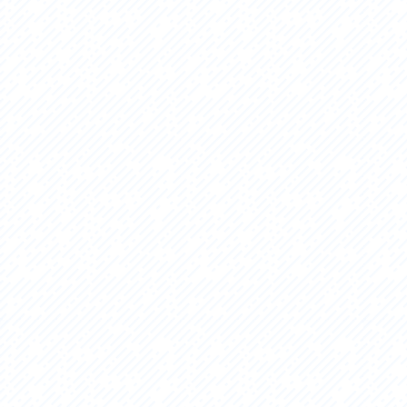
アクセス
アク
おすすめスタートポイント
おす
おすすめスポット
おす
おすすめグルメ
おす
ライドプラン
ライ
サイクリストにやさしい宿
サイ
広域レンタサイクル
レン
自転車修理施設
サイ
サイクルサポートステーション
自転
休憩所・トイレ
サポ
サポートライダー
奥久
りんりんスクエア土浦
協議
つくば霞ヶ浦りんりんロード利活用推進協
議会
オリジナルグッズ
台湾「大東北角観光圏」との観光友好交流
旧筑波鉄道を廻る旅