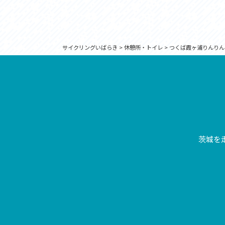
サイクリングいばらき
>
休憩所・トイレ
>
つくば霞ヶ浦りんりん
茨城を