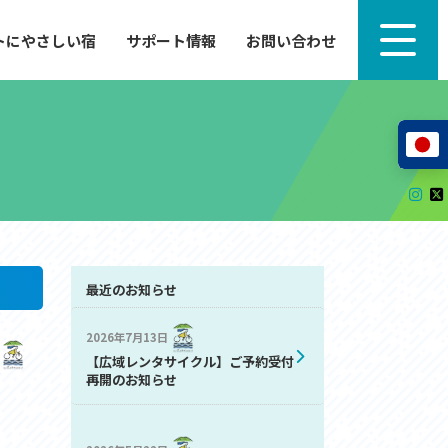
トにやさしい宿
サポート情報
お問い合わせ
サポート情報
来たい」
自転車のレンタルから工具の貸し出し、修理、休
泊施設を
憩、トイレまで、実際に現地で役立つサポート情報
が満載で
サイクルサポートステーション
レンタサイクル
自転車修理施設
サポートライダー
自転車を安全に楽しむために
最近のお知らせ
2026年7月13日
その他の情報
【広域レンタサイクル】ご予約受付
中心に、
ツアー造成 (学校様、旅行会社様へ)
再開のお知らせ
る爽快な
How to スポーツバイク
リンク集
サイトマップ