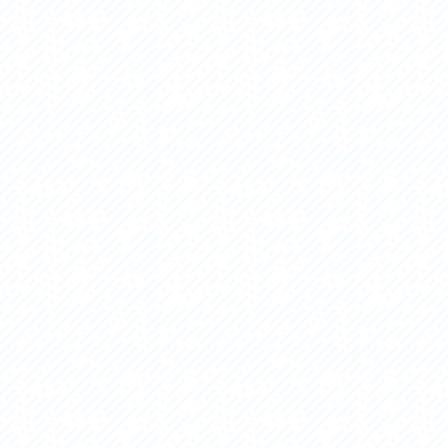
セス
アクセス
すめスタートポイント
おすすめスタートポイント
すめスポット
おすすめスポット
すめグルメ
おすすめグルメ
ドプラン
ライドプラン
クリストにやさしい宿
サイクリストにやさしい宿
タサイクル
レンタサイクル
クルサポートステーション
サイクルサポートステーション
車修理施設
サポートライダー
ートライダー
自転車修理施設
慈里山ヒルクライムルート利活用推進
大洗・ひたち海浜シーサイドルート
会
推進協議会