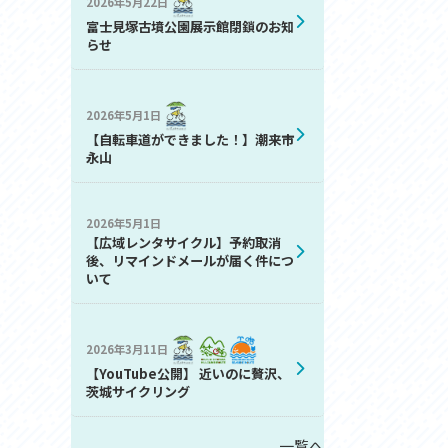
2026年5月22日
お問い合わせ
富士見塚古墳公園展示館閉鎖のお知
プライバシーポリシー
らせ
2026年5月1日
【自転車道ができました！】潮来市
永山
2026年5月1日
利活用
【広域レンタサイクル】予約取消
後、リマインドメールが届く件につ
いて
2026年3月11日
【YouTube公開】 近いのに贅沢、
茨城サイクリング
一覧へ