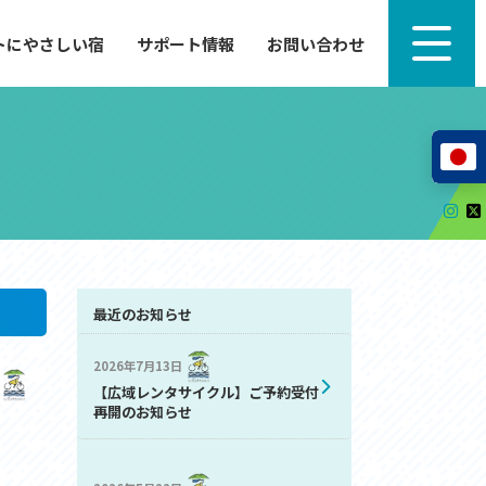
トにやさしい宿
サポート情報
お問い合わせ
サポート情報
来たい」
自転車のレンタルから工具の貸し出し、修理、休
泊施設を
憩、トイレまで、実際に現地で役立つサポート情報
が満載で
サイクルサポートステーション
レンタサイクル
自転車修理施設
サポートライダー
自転車を安全に楽しむために
最近のお知らせ
2026年7月13日
その他の情報
【広域レンタサイクル】ご予約受付
中心に、
ツアー造成 (学校様、旅行会社様へ)
再開のお知らせ
る爽快な
How to スポーツバイク
リンク集
サイトマップ