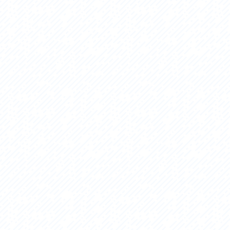
セス
アクセス
すめスタートポイント
おすすめスタートポイント
すめスポット
おすすめスポット
すめグルメ
おすすめグルメ
ドプラン
ライドプラン
クリストにやさしい宿
サイクリストにやさしい宿
タサイクル
レンタサイクル
クルサポートステーション
サイクルサポートステーション
車修理施設
サポートライダー
ートライダー
自転車修理施設
慈里山ヒルクライムルート利活用推進
大洗・ひたち海浜シーサイドルート
会
推進協議会