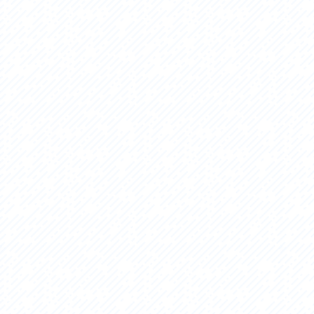
アクセス
アク
おすすめスタートポイント
おす
おすすめスポット
おす
おすすめグルメ
おす
ライドプラン
ライ
サイクリストにやさしい宿
サイ
広域レンタサイクル
レン
自転車修理施設
サイ
サイクルサポートステーション
自転
休憩所・トイレ
サポ
サポートライダー
奥久
りんりんスクエア土浦
協議
つくば霞ヶ浦りんりんロード利活用推進協
議会
オリジナルグッズ
台湾「大東北角観光圏」との観光友好交流
旧筑波鉄道を廻る旅