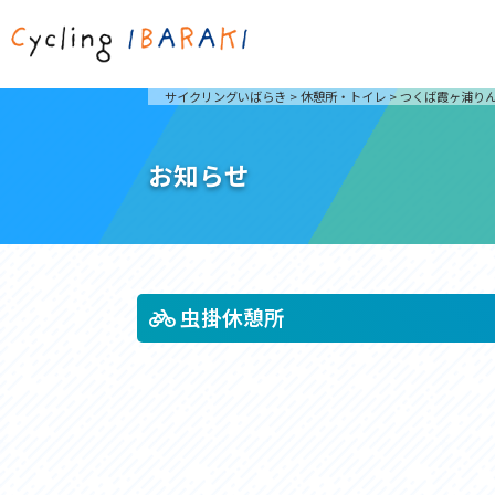
茨城を走ろう
ライド
サイクリングいばらき
>
休憩所・トイレ
>
つくば霞ヶ浦り
自然が豊かで東京からも近い茨城県は、サイクリン
発着地
グに人気です。茨城県でのサイクリングの楽しみ方
楽しむこ
をご紹介します。
介しま
お知らせ
サイクリングに茨城が人気の理由
ライ
3大サイクリングエリア
Rid
おすすめスタートポイント
茨城県へのアクセス
おすすめスポット
おすすめグルメ
虫掛休憩所
つくば霞ヶ浦りんりんロード
奥久慈
筑波山と霞ヶ浦をシンボルに、関東平野の自然を楽
袋田の
しむ。日本を代表する「ナショナルサイクルルー
広がる
ト」のひとつ。
ト。
コース紹介
コー