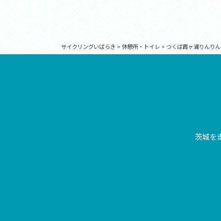
サイクリングいばらき
>
休憩所・トイレ
>
つくば霞ヶ浦りんりん
茨城を