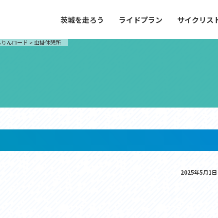
茨城を走ろう
ライドプラン
サイクリス
プラン
サイクリストにやさしい宿
んりんロード
>
虫掛休憩所
や距離、景色やグルメなどの目的に合わせて
茨城県が認定した、サイクリストに「また
とができる100以上のモデルルートをご紹
と思ってもらえるような便利でやさしい宿
す。
ご紹介します。
ドプラン
サイクリストにやさしい宿
e with GPS セットアップガイド
里山ヒルクライムルート
大洗・ひたち海浜シーサイドルート
2025年5月1日
滝、八溝山、竜神大吊橋など、里山の風景が
リゾートエリアの大洗町・ひたちなか市を
。起伏や勾配を感じる走りごたえのあるルー
美しく変化に富んだ海岸線などを走り抜け
ルート。
ス紹介
コース紹介