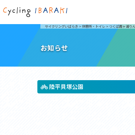
茨城を走ろう
ライド
サイクリングいばらき
>
休憩所・トイレ
>
つくば霞ヶ浦り
自然が豊かで東京からも近い茨城県は、サイクリン
発着地
グに人気です。茨城県でのサイクリングの楽しみ方
楽しむこ
をご紹介します。
介しま
お知らせ
サイクリングに茨城が人気の理由
ライ
3大サイクリングエリア
Rid
おすすめスタートポイント
茨城県へのアクセス
おすすめスポット
おすすめグルメ
陸平貝塚公園
つくば霞ヶ浦りんりんロード
奥久慈
筑波山と霞ヶ浦をシンボルに、関東平野の自然を楽
袋田の
しむ。日本を代表する「ナショナルサイクルルー
広がる
ト」のひとつ。
ト。
コース紹介
コー