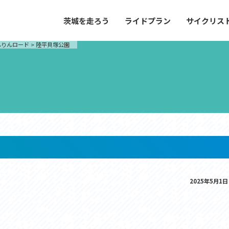
茨城を走ろう
ライドプラン
サイクリス
プラン
サイクリストにやさしい宿
んりんロード
>
陸平貝塚公園
や距離、景色やグルメなどの目的に合わせて
茨城県が認定した、サイクリストに「また
とができる100以上のモデルルートをご紹
と思ってもらえるような便利でやさしい宿
す。
ご紹介します。
ドプラン
サイクリストにやさしい宿
e with GPS セットアップガイド
里山ヒルクライムルート
大洗・ひたち海浜シーサイドルート
2025年5月1日
滝、八溝山、竜神大吊橋など、里山の風景が
リゾートエリアの大洗町・ひたちなか市を
。起伏や勾配を感じる走りごたえのあるルー
美しく変化に富んだ海岸線などを走り抜け
ルート。
ス紹介
コース紹介