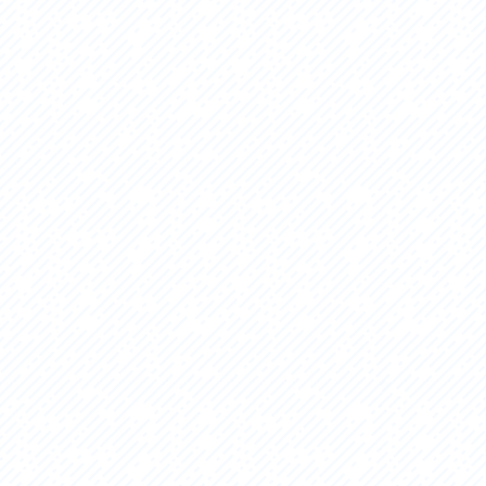
セス
アクセス
すめスタートポイント
おすすめスタートポイント
すめスポット
おすすめスポット
すめグルメ
おすすめグルメ
ドプラン
ライドプラン
クリストにやさしい宿
サイクリストにやさしい宿
タサイクル
レンタサイクル
クルサポートステーション
サイクルサポートステーション
車修理施設
サポートライダー
ートライダー
自転車修理施設
慈里山ヒルクライムルート利活用推進
大洗・ひたち海浜シーサイドルート
会
推進協議会