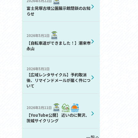
2026年5月22日
お問い合わせ
富士見塚古墳公園展示館閉鎖のお知
プライバシーポリシー
らせ
2026年5月1日
【自転車道ができました！】潮来市
永山
2026年5月1日
利活用
【広域レンタサイクル】予約取消
後、リマインドメールが届く件につ
いて
2026年3月11日
【YouTube公開】 近いのに贅沢、
茨城サイクリング
一覧へ