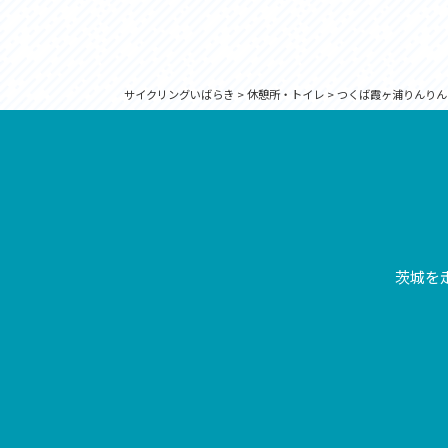
サイクリングいばらき
>
休憩所・トイレ
>
つくば霞ヶ浦りんりん
茨城を