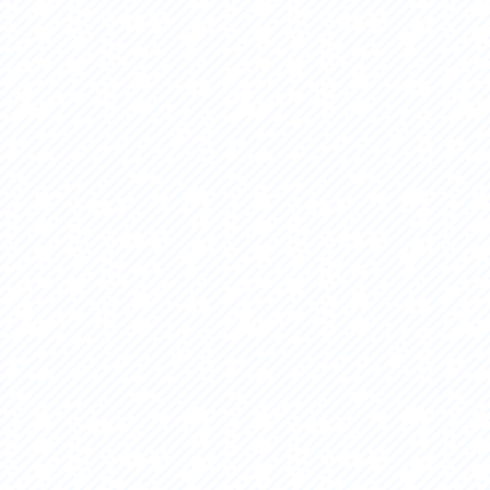
アクセス
アク
おすすめスタートポイント
おす
おすすめスポット
おす
おすすめグルメ
おす
ライドプラン
ライ
サイクリストにやさしい宿
サイ
広域レンタサイクル
レン
自転車修理施設
サイ
サイクルサポートステーション
自転
休憩所・トイレ
サポ
サポートライダー
奥久
りんりんスクエア土浦
協議
つくば霞ヶ浦りんりんロード利活用推進協
議会
オリジナルグッズ
台湾「大東北角観光圏」との観光友好交流
旧筑波鉄道を廻る旅