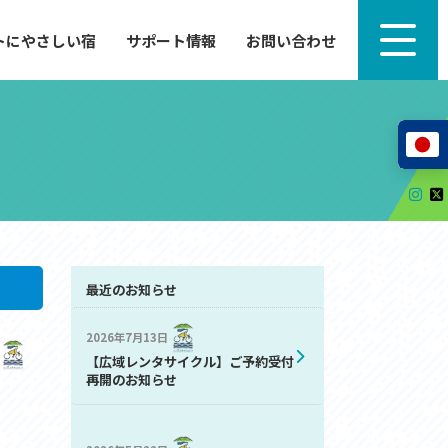
トにやさしい宿
サポート情報
お問い合わせ
サポート情報
来たい」
自転車のレンタルから工具の貸し出し、修理、休
泊施設を
憩、トイレまで、実際に現地で役立つサポート情報
が満載で
サイクルサポートステーション
レンタサイクル
自転車修理施設
サポートライダー
自転車を安全に楽しむために
最近のお知らせ
2026年7月13日
その他の情報
【広域レンタサイクル】ご予約受付
中心に、
ツアー造成 (学校様、旅行会社様へ)
再開のお知らせ
る爽快な
How to スポーツバイク
リンク集
サイトマップ