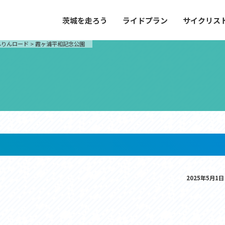
茨城を走ろう
ライドプラン
サイクリス
プラン
サイクリストにやさしい宿
んりんロード
>
霞ヶ浦平和記念公園
や距離、景色やグルメなどの目的に合わせて
茨城県が認定した、サイクリストに「また
とができる100以上のモデルルートをご紹
と思ってもらえるような便利でやさしい宿
す。
ご紹介します。
ドプラン
サイクリストにやさしい宿
e with GPS セットアップガイド
里山ヒルクライムルート
大洗・ひたち海浜シーサイドルート
2025年5月1日
滝、八溝山、竜神大吊橋など、里山の風景が
リゾートエリアの大洗町・ひたちなか市を
。起伏や勾配を感じる走りごたえのあるルー
美しく変化に富んだ海岸線などを走り抜け
ルート。
ス紹介
コース紹介