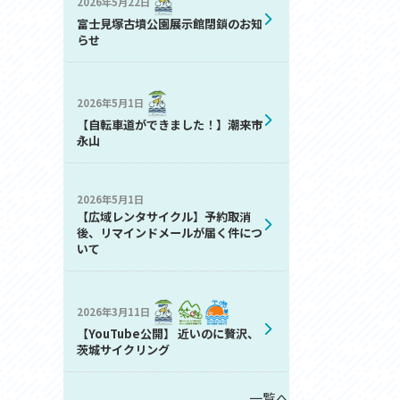
2026年5月22日
お問い合わせ
富士見塚古墳公園展示館閉鎖のお知
プライバシーポリシー
らせ
2026年5月1日
【自転車道ができました！】潮来市
永山
2026年5月1日
利活用
【広域レンタサイクル】予約取消
後、リマインドメールが届く件につ
いて
2026年3月11日
【YouTube公開】 近いのに贅沢、
茨城サイクリング
一覧へ