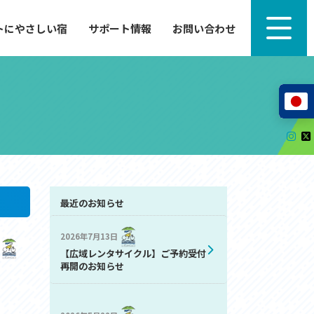
トにやさしい宿
サポート情報
お問い合わせ
サポート情報
来たい」
自転車のレンタルから工具の貸し出し、修理、休
泊施設を
憩、トイレまで、実際に現地で役立つサポート情報
が満載で
サイクルサポートステーション
レンタサイクル
自転車修理施設
サポートライダー
自転車を安全に楽しむために
最近のお知らせ
2026年7月13日
その他の情報
【広域レンタサイクル】ご予約受付
中心に、
ツアー造成 (学校様、旅行会社様へ)
再開のお知らせ
る爽快な
How to スポーツバイク
リンク集
サイトマップ