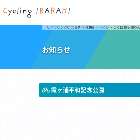
茨城を走ろう
ライド
サイクリングいばらき
>
休憩所・トイレ
>
つくば霞ヶ浦り
自然が豊かで東京からも近い茨城県は、サイクリン
発着地
グに人気です。茨城県でのサイクリングの楽しみ方
楽しむこ
をご紹介します。
介しま
お知らせ
サイクリングに茨城が人気の理由
ライ
3大サイクリングエリア
Rid
おすすめスタートポイント
茨城県へのアクセス
おすすめスポット
おすすめグルメ
霞ヶ浦平和記念公園
つくば霞ヶ浦りんりんロード
奥久慈
筑波山と霞ヶ浦をシンボルに、関東平野の自然を楽
袋田の
しむ。日本を代表する「ナショナルサイクルルー
広がる
ト」のひとつ。
ト。
コース紹介
コー