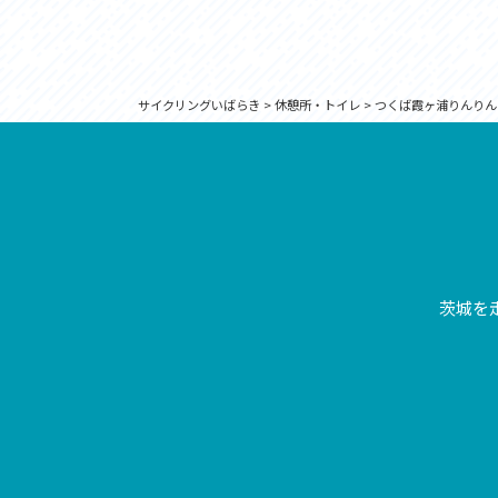
サイクリングいばらき
>
休憩所・トイレ
>
つくば霞ヶ浦りんりん
茨城を