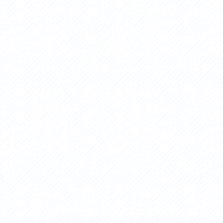
アクセス
アク
おすすめスタートポイント
おす
おすすめスポット
おす
おすすめグルメ
おす
ライドプラン
ライ
サイクリストにやさしい宿
サイ
広域レンタサイクル
レン
自転車修理施設
サイ
サイクルサポートステーション
自転
休憩所・トイレ
サポ
サポートライダー
奥久
りんりんスクエア土浦
協議
つくば霞ヶ浦りんりんロード利活用推進協
議会
オリジナルグッズ
台湾「大東北角観光圏」との観光友好交流
旧筑波鉄道を廻る旅