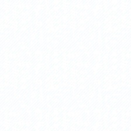
セス
アクセス
すめスタートポイント
おすすめスタートポイント
すめスポット
おすすめスポット
すめグルメ
おすすめグルメ
ドプラン
ライドプラン
クリストにやさしい宿
サイクリストにやさしい宿
タサイクル
レンタサイクル
クルサポートステーション
サイクルサポートステーション
車修理施設
サポートライダー
ートライダー
自転車修理施設
慈里山ヒルクライムルート利活用推進
大洗・ひたち海浜シーサイドルート
会
推進協議会