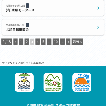
令和6年10月18日
(有)斎藤モータース
令和6年10月18日
北島自転車商会
3 / 15
«
1
2
3
4
5
...
10
...
»
最後 »
サイクリングいばらき
>
自転車修理
茨城県政策企画部 スポーツ推進課