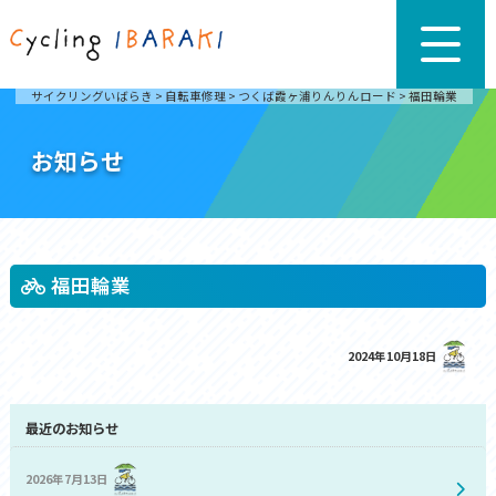
サイクリングいばらき
>
自転車修理
>
つくば霞ヶ浦りんりんロード
>
福田輪業
お知らせ
福田輪業
2024年10月18日
最近のお知らせ
2026年7月13日