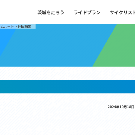
茨城を走ろう
ライドプラン
サイクリス
プラン
サイクリストにやさしい宿
イムルート
>
仲田輪業
や距離、景色やグルメなどの目的に合わせて
茨城県が認定した、サイクリストに「また
とができる100以上のモデルルートをご紹
と思ってもらえるような便利でやさしい宿
す。
ご紹介します。
ドプラン
サイクリストにやさしい宿
e with GPS セットアップガイド
里山ヒルクライムルート
大洗・ひたち海浜シーサイドルート
2024年10月18日
滝、八溝山、竜神大吊橋など、里山の風景が
リゾートエリアの大洗町・ひたちなか市を
。起伏や勾配を感じる走りごたえのあるルー
美しく変化に富んだ海岸線などを走り抜け
ルート。
ス紹介
コース紹介