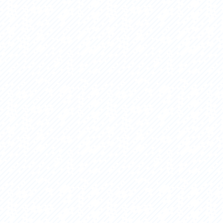
セス
アクセス
すめスタートポイント
おすすめスタートポイント
すめスポット
おすすめスポット
すめグルメ
おすすめグルメ
ドプラン
ライドプラン
クリストにやさしい宿
サイクリストにやさしい宿
タサイクル
レンタサイクル
クルサポートステーション
サイクルサポートステーション
車修理施設
サポートライダー
ートライダー
自転車修理施設
慈里山ヒルクライムルート利活用推進
大洗・ひたち海浜シーサイドルート
会
推進協議会