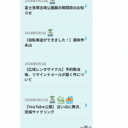
2026年5月22日
お問い合わせ
富士見塚古墳公園展示館閉鎖のお知
プライバシーポリシー
らせ
2026年5月1日
【自転車道ができました！】潮来市
永山
2026年5月1日
利活用
【広域レンタサイクル】予約取消
後、リマインドメールが届く件につ
いて
2026年3月11日
【YouTube公開】 近いのに贅沢、
茨城サイクリング
一覧へ