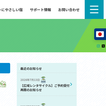
トにやさしい宿
サポート情報
お問い合わせ
サポート情報
来たい」
自転車のレンタルから工具の貸し出し、修理、休
泊施設を
憩、トイレまで、実際に現地で役立つサポート情報
が満載で
サイクルサポートステーション
レンタサイクル
自転車修理施設
サポートライダー
自転車を安全に楽しむために
最近のお知らせ
2026年7月13日
その他の情報
【広域レンタサイクル】ご予約受付
中心に、
ツアー造成 (学校様、旅行会社様へ)
再開のお知らせ
る爽快な
How to スポーツバイク
リンク集
サイトマップ