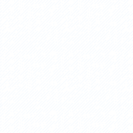
アクセス
アク
おすすめスタートポイント
おす
おすすめスポット
おす
おすすめグルメ
おす
ライドプラン
ライ
サイクリストにやさしい宿
サイ
広域レンタサイクル
レン
自転車修理施設
サイ
サイクルサポートステーション
自転
休憩所・トイレ
サポ
サポートライダー
奥久
りんりんスクエア土浦
協議
つくば霞ヶ浦りんりんロード利活用推進協
議会
オリジナルグッズ
台湾「大東北角観光圏」との観光友好交流
旧筑波鉄道を廻る旅