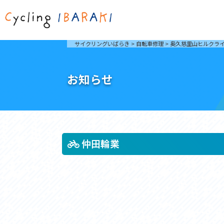
茨城を走ろう
ライド
サイクリングいばらき
>
自転車修理
>
奥久慈里山ヒルクラ
自然が豊かで東京からも近い茨城県は、サイクリン
発着地
グに人気です。茨城県でのサイクリングの楽しみ方
楽しむこ
をご紹介します。
介しま
お知らせ
サイクリングに茨城が人気の理由
ライ
3大サイクリングエリア
Rid
おすすめスタートポイント
茨城県へのアクセス
おすすめスポット
おすすめグルメ
仲田輪業
つくば霞ヶ浦りんりんロード
奥久慈
筑波山と霞ヶ浦をシンボルに、関東平野の自然を楽
袋田の
しむ。日本を代表する「ナショナルサイクルルー
広がる
ト」のひとつ。
ト。
コース紹介
コー