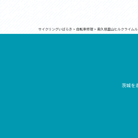
サイクリングいばらき
>
自転車修理
>
奥久慈里山ヒルクライムル
茨城を